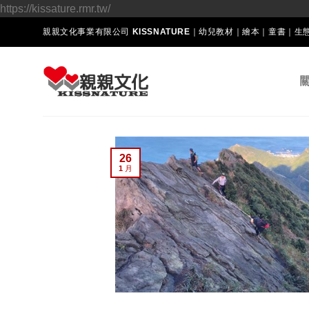
Skip
https://kissature.rmr.tw/
to
親親文化事業有限公司 KISSNATURE｜幼兒教材｜繪本｜童書｜
content
26
1 月