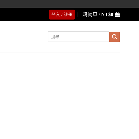
購物車 /
NT$
0
登入 / 註冊
搜
尋
關
鍵
字: