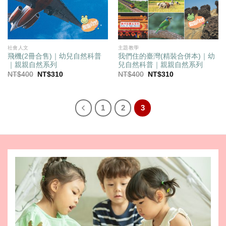
社會人文
主題教學
飛機(2冊合售)｜幼兒自然科普
我們住的臺灣(精裝合併本)｜幼
｜親親自然系列
兒自然科普｜親親自然系列
原
目
原
目
NT$
400
NT$
310
NT$
400
NT$
310
始
前
始
前
價
價
價
價
格：
格：
格：
格：
NT$400。
NT$310。
NT$400。
NT$310。
1
2
3