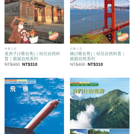
社會人文
社會人文
老房子(2冊合售)｜幼兒自然科
橋(2冊合售)｜幼兒自然科普｜
普｜親親自然系列
親親自然系列
原
目
原
目
NT$
400
NT$
310
NT$
400
NT$
310
始
前
始
前
價
價
價
價
格：
格：
格：
格：
NT$400。
NT$310。
NT$400。
NT$310。