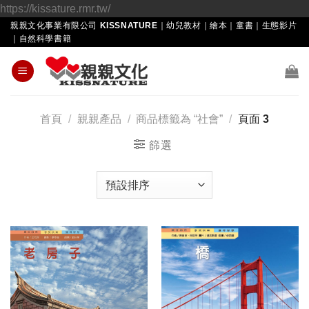
Skip
https://kissature.rmr.tw/
to
親親文化事業有限公司 KISSNATURE｜幼兒教材｜繪本｜童書｜生態影片
｜自然科學書籍
content
首頁
/
親親產品
/
商品標籤為 “社會”
/
頁面 3
篩選