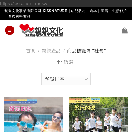
Skip
https://kissature.rmr.tw/
to
親親文化事業有限公司 KISSNATURE｜幼兒教材｜繪本｜童書｜生態影片
｜自然科學書籍
content
首頁
/
親親產品
/
商品標籤為 “社會”
篩選