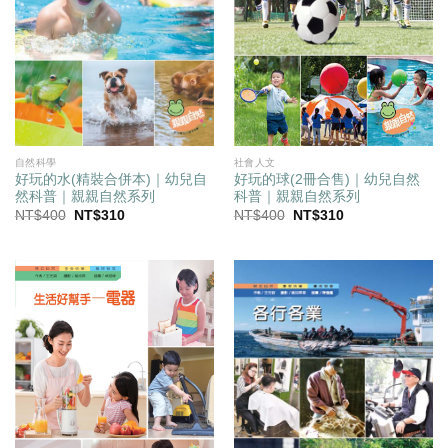
自然科學
社會人文
好玩的水(精裝合併本)｜幼兒自
好玩的球(2冊合售)｜幼兒自然
然科普｜親親自然系列
科普｜親親自然系列
原
目
原
目
NT$
400
NT$
310
NT$
400
NT$
310
始
前
始
前
價
價
價
價
格：
格：
格：
格：
NT$400。
NT$310。
NT$400。
NT$310。