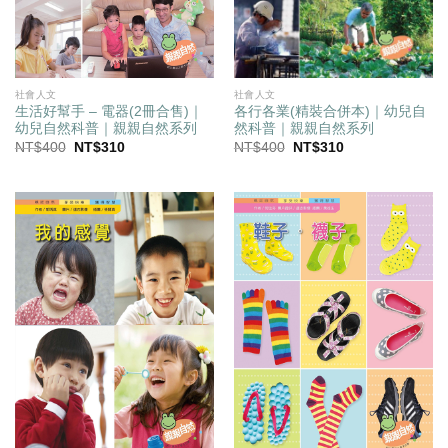
社會人文
社會人文
生活好幫手 – 電器(2冊合售)｜
各行各業(精裝合併本)｜幼兒自
幼兒自然科普｜親親自然系列
然科普｜親親自然系列
原
目
原
目
NT$
400
NT$
310
NT$
400
NT$
310
始
前
始
前
價
價
價
價
格：
格：
格：
格：
NT$400。
NT$310。
NT$400。
NT$310。