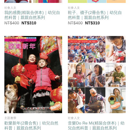
社會人文
社會人文
我的感覺(精裝合併本)｜幼兒自
鞋子、襪子(2冊合售)｜幼兒自
然科普｜親親自然系列
然科普｜親親自然系列
原
目
原
目
NT$
400
NT$
310
NT$
400
NT$
310
始
前
始
前
價
價
價
價
格：
格：
格：
格：
NT$400。
NT$310。
NT$400。
NT$310。
主題教學
社會人文
歡樂新年(2冊合售)｜幼兒自然
音樂Do Re Mi(精裝合併本)｜幼
科普｜親親自然系列
兒自然科普｜親親自然系列