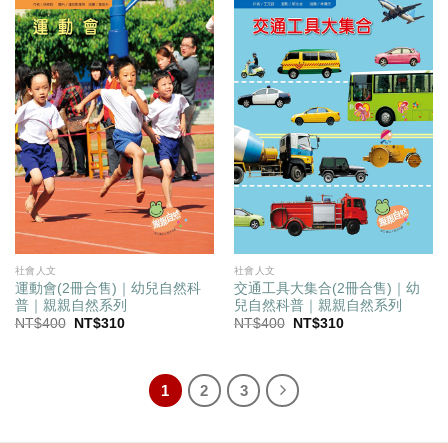
社會人文
社會人文
運動會(2冊合售)｜幼兒自然科
交通工具大集合(2冊合售)｜幼
普｜親親自然系列
兒自然科普｜親親自然系列
原
目
原
目
NT$
400
NT$
310
NT$
400
NT$
310
始
前
始
前
價
價
價
價
格：
格：
格：
格：
NT$400。
NT$310。
NT$400。
NT$310。
1
2
3