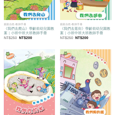
親親自然-教師手冊
親親自然-教師手冊
《我們去爬山》學齡前幼兒園教
《我們去逛街》學齡前幼兒園教
案｜小班中班大班教師手冊
案｜小班中班大班教師手冊
原
目
原
目
NT$
250
NT$
200
NT$
250
NT$
200
始
前
始
前
價
價
價
價
格：
格：
格：
格：
NT$250。
NT$200。
NT$250。
NT$200。