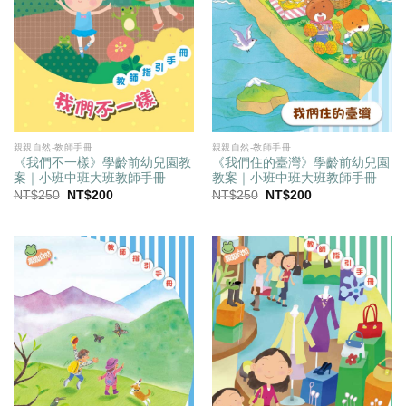
親親自然-教師手冊
親親自然-教師手冊
《我們不一樣》學齡前幼兒園教
《我們住的臺灣》學齡前幼兒園
案｜小班中班大班教師手冊
教案｜小班中班大班教師手冊
原
目
原
目
NT$
250
NT$
200
NT$
250
NT$
200
始
前
始
前
價
價
價
價
格：
格：
格：
格：
NT$250。
NT$200。
NT$250。
NT$200。