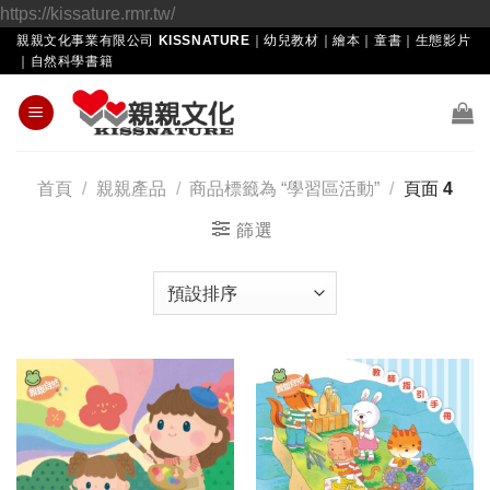
Skip
https://kissature.rmr.tw/
to
親親文化事業有限公司 KISSNATURE｜幼兒教材｜繪本｜童書｜生態影片
｜自然科學書籍
content
首頁
/
親親產品
/
商品標籤為 “學習區活動”
/
頁面 4
篩選