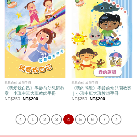
親親自然-教師手冊
親親自然-教師手冊
《我的感覺》學齡前幼兒園教案
《我愛我自己》學齡前幼兒園教
｜小班中班大班教師手冊
案｜小班中班大班教師手冊
原
目
原
目
NT$
250
NT$
200
NT$
250
NT$
200
始
前
始
前
價
價
價
價
格：
格：
格：
格：
NT$250。
NT$200。
NT$250。
NT$200。
1
2
3
4
5
6
7