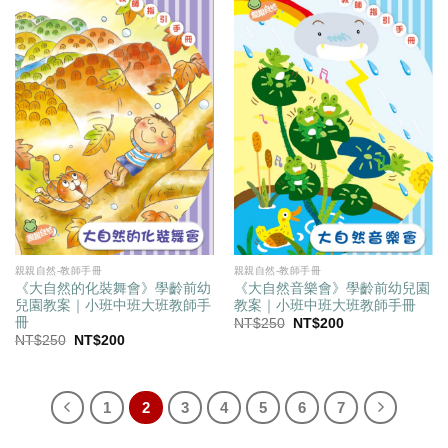
親親自然-教師手冊
親親自然-教師手冊
《大自然的化裝舞會》學齡前幼
《大自然音樂會》學齡前幼兒園
兒園教案｜小班中班大班教師手
教案｜小班中班大班教師手冊
冊
原
目
NT$
250
NT$
200
始
前
原
目
NT$
250
NT$
200
價
價
始
前
格：
格：
價
價
NT$250。
NT$200。
格：
格：
NT$250。
NT$200。
1
2
3
4
5
6
7