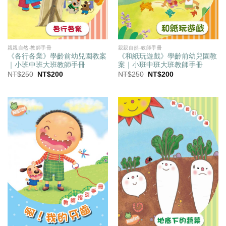
親親自然-教師手冊
親親自然-教師手冊
《各行各業》學齡前幼兒園教案
《和紙玩遊戲》學齡前幼兒園教
｜小班中班大班教師手冊
案｜小班中班大班教師手冊
原
目
原
目
NT$
250
NT$
200
NT$
250
NT$
200
始
前
始
前
價
價
價
價
格：
格：
格：
格：
NT$250。
NT$200。
NT$250。
NT$200。