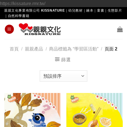
Skip
https://kissature.rmr.tw/
to
親親文化事業有限公司 KISSNATURE｜幼兒教材｜繪本｜童書｜生態影片
｜自然科學書籍
content
首頁
/
親親產品
/
商品標籤為 “學習區活動”
/
頁面 2
篩選