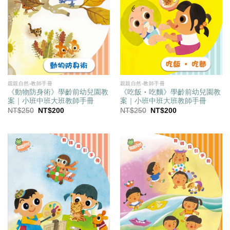
親親自然-教師手冊
親親自然-教師手冊
《動物防身術》學齡前幼兒園教
《吃飯‧吃麵》學齡前幼兒園教
案｜小班中班大班教師手冊
案｜小班中班大班教師手冊
原
目
原
目
NT$
250
NT$
200
NT$
250
NT$
200
始
前
始
前
價
價
價
價
格：
格：
格：
格：
NT$250。
NT$200。
NT$250。
NT$200。