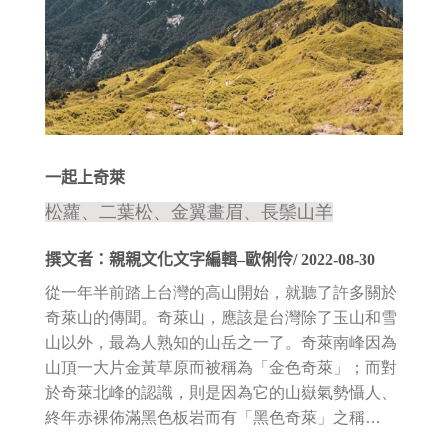
一起上奇萊
松蘿、二葉松、金翼畫眉、長鬃山羊
撰文者：親親文化文字編輯–歐俐伶/ 2022-08-30
從一年半前踏上台灣的高山開始，就聽了許多關於
奇萊山的傳聞。奇萊山，應該是台灣除了玉山和雪
山以外，最為人熟知的山岳之一了。奇萊南峰因為
山頂一大片金黃草原而被稱為「金色奇萊」；而對
於奇萊北峰的認識，則是因為它的山嶽氣勢懾人、
終年赤裸佈滿黑色板岩而有「黑色奇萊」之稱…