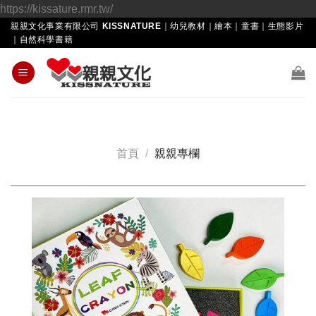
Skip
https://kissature.rmr.tw/
to
親親文化事業有限公司 KISSNATURE｜幼兒教材｜繪本｜童書｜生態影片
｜自然科學書籍
content
首頁
/
親親專欄