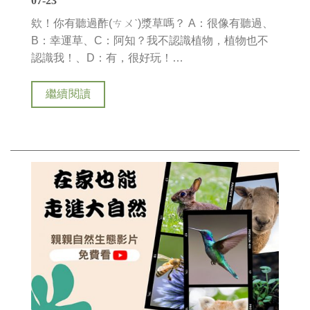
07-23
欸！你有聽過酢(ㄘㄨˋ)漿草嗎？ A：很像有聽過、
B：幸運草、C：阿知？我不認識植物，植物也不
認識我！、D：有，很好玩！…
繼續閱讀