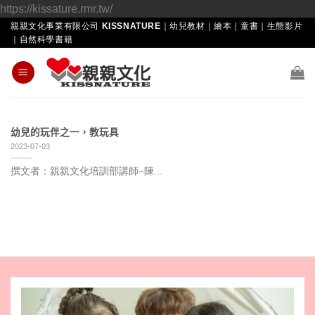
Skip
https://kissature.rmr.tw/
to
親親文化事業有限公司 KISSNATURE｜幼兒教材｜繪本｜童書｜生態影片
｜自然科學書籍
content
幼兒的玩伴之一，教玩具
2023-07-03
撰文者：親親文化培訓部講師–陳...