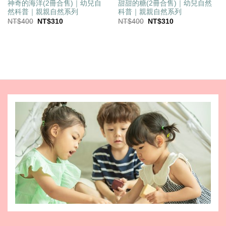
神奇的海洋(2冊合售)｜幼兒自
甜甜的糖(2冊合售)｜幼兒自然
然科普｜親親自然系列
科普｜親親自然系列
原
目
原
目
NT$
400
NT$
310
NT$
400
NT$
310
始
前
始
前
價
價
價
價
格：
格：
格：
格：
NT$400。
NT$310。
NT$400。
NT$310。