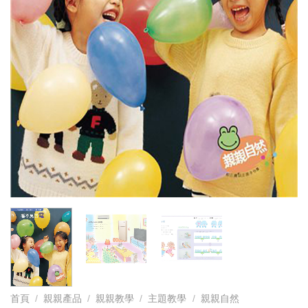
首頁
/
親親產品
/
親親教學
/
主題教學
/
親親自然