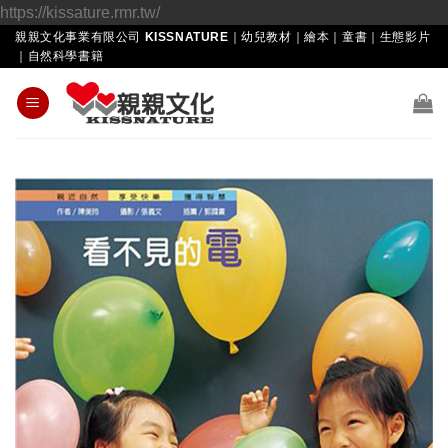
Skip
https://kissature.rmr.tw/
to
親親文化事業有限公司 KISSNATURE｜幼兒教材｜繪本｜童書｜生態影片
｜自然科學書籍
content