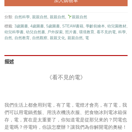
加入購物車
分類:
自然科學
,
親親自然
,
親親自然
,
親親自然
標籤:
3歲圖書
,
4歲圖書
,
5歲圖書
,
STEAM書籍
,
學齡前繪本
,
幼兒園教材
,
幼兒科學書
,
幼兒自然書
,
戶外探索
,
照片書
,
環境教育
,
看不見的電
,
科學
,
自然
,
自然教育
,
自然觀察
,
親親文化
,
親親自然
,
電
描述
《看不見的電》
我們生活上都會用到電，有了電，電燈才會亮，有了電，我
們可以用電鍋煮飯、用洗衣機洗衣服、把食物冰到電冰箱保
存，電，實在是太重要了，你知道電是從那兒來的？閃電也
是電嗎？停電時，你該怎麼辦？讓我們為你解開電的奧秘！