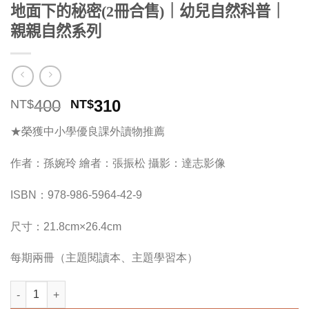
地面下的秘密(2冊合售)｜幼兒自然科普｜
親親自然系列
原
目
400
310
NT$
NT$
始
前
★榮獲中小學優良課外讀物推薦
價
價
格：
格：
作者：孫婉玲 繪者：張振松 攝影：達志影像
NT$400。
NT$310。
ISBN：978-986-5964-42-9
尺寸：21.8cm×26.4cm
每期兩冊（主題閱讀本、主題學習本）
地面下的秘密(2冊合售)｜幼兒自然科普｜親親自然系列 數量