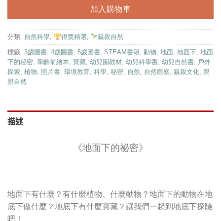
加入購物車
分類:
自然科學
,
得獎精選
,
親親自然
標籤:
3歲圖書
,
4歲圖書
,
5歲圖書
,
STEAM書籍
,
動物
,
地面
,
地面下
,
地面
下的秘密
,
學齡前繪本
,
寶藏
,
幼兒園教材
,
幼兒科學書
,
幼兒自然書
,
戶外
探索
,
植物
,
照片書
,
環境教育
,
科學
,
秘密
,
自然
,
自然觀察
,
親親文化
,
親
親自然
描述
《地面下的祕密》
地面下有什麼？有什麼植物、什麼動物？地面下的動物在地
底下做什麼？地底下有什麼寶藏？讓我們一起到地底下探險
吧！