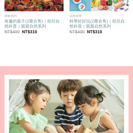
植物系列
自然科學
有趣的葉子(2冊合售)｜幼兒自
科學好好玩(2冊合售)｜幼兒自
然科普｜親親自然系列
然科普｜親親自然系列
原
目
原
目
NT$
400
NT$
310
NT$
400
NT$
310
始
前
始
前
價
價
價
價
格：
格：
格：
格：
NT$400。
NT$310。
NT$400。
NT$310。