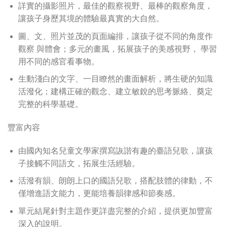
詳實的攝影照片，最佳的觀察視野、最棒的觀察角度，
讓孩子身歷其境的體驗最真實的大自然。
圖、文、照片並茂的頁面編排，讓孩子從不同的角度作
觀察 與體會；多元的畫風，拓展孩子的美感視野， 學習
用不同的感官看事物。
生動淺白的文字、一目瞭然的畫面解析，將生硬的知識
活潑化；建構正確的觀念、建立敏銳的思考脈絡、奠定
完整的科學基礎。
豐富內容
由國內知名兒童文學家撰寫詼諧有趣的臺語兒歌，讓孩
子接觸不同語文，拓展生活經驗。
活潑有韻、朗朗上口的國語兒歌，搭配肢體的律動，不
僅增進語文能力，更能培養韻律感和節奏感。
單元結尾針對主題作更詳盡完整的介紹，提供更加豐富
深入的說明。