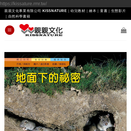
Skip
https://kissature.rmr.tw/
to
親親文化事業有限公司 KISSNATURE｜幼兒教材｜繪本｜童書｜生態影片
｜自然科學書籍
content