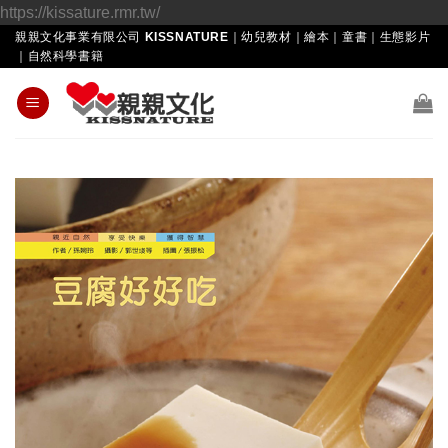
Skip
https://kissature.rmr.tw/
to
親親文化事業有限公司 KISSNATURE｜幼兒教材｜繪本｜童書｜生態影片
｜自然科學書籍
content