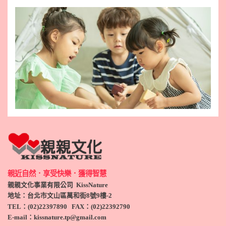
親近自然．享受快樂．獲得智慧
親親文化事業有限公司 KissNature
地址：台北市文山區萬和街8號9
樓-2
TEL
：(
02)22397890
FAX：(
02)
22392790
E-mail：kissnature.tp@gmail.com