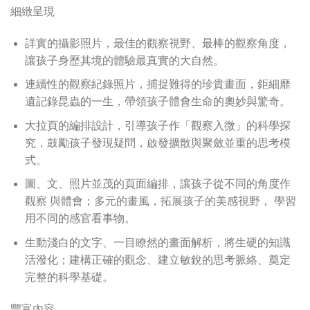
細緻呈現
詳實的攝影照片，最佳的觀察視野、最棒的觀察角度，
讓孩子身歷其境的體驗最真實的大自然。
連續性的觀察紀錄照片，捕捉難得的珍貴畫面，鉅細靡
遺記錄昆蟲的一生，帶領孩子體會生命的奧妙與驚奇。
大拉頁的編排設計，引導孩子作「觀察入微」的科學探
究，鼓勵孩子發現疑問，啟發擴散與聚斂並重的思考模
式。
圖、文、照片並茂的頁面編排，讓孩子從不同的角度作
觀察 與體會；多元的畫風，拓展孩子的美感視野， 學習
用不同的感官看事物。
生動淺白的文字、一目瞭然的畫面解析，將生硬的知識
活潑化；建構正確的觀念、建立敏銳的思考脈絡、奠定
完整的科學基礎。
豐富內容