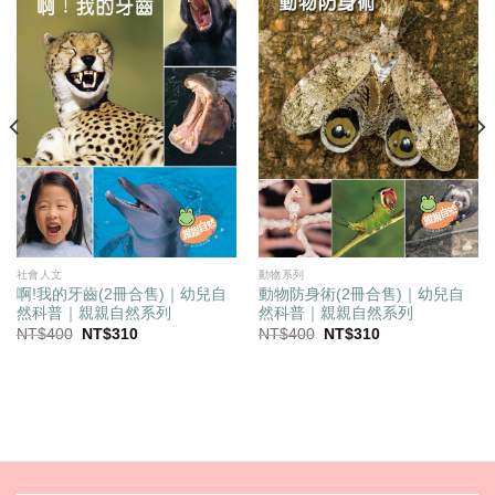
社會人文
動物系列
啊!我的牙齒(2冊合售)｜幼兒自
動物防身術(2冊合售)｜幼兒自
然科普｜親親自然系列
然科普｜親親自然系列
原
目
原
目
NT$
400
NT$
310
NT$
400
NT$
310
始
前
始
前
價
價
價
價
格：
格：
格：
格：
NT$400。
NT$310。
NT$400。
NT$310。