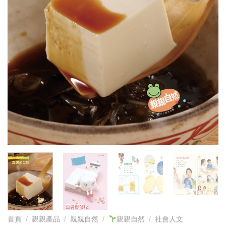
首頁
/
親親產品
/
親親自然
/
親親自然
/
社會人文