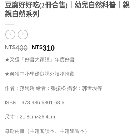
豆腐好好吃(2冊合售)｜幼兒自然科普｜親
親自然系列
原
目
400
310
NT$
NT$
始
前
★榮獲「好書大家讀」年度好書
價
價
格：
格：
★榮獲中小學優良課外讀物推薦
NT$400。
NT$310。
作者：孫婉玲 繪者：張振松 攝影：郭世埈等
ISBN：978-986-6801-68-6
尺寸：21.8cm×26.4cm
每期兩冊（主題閱讀本、主題學習本）