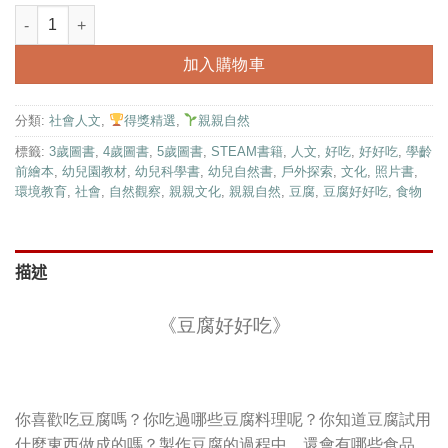
豆腐好好吃(2冊合售)｜幼兒自然科普｜親親自然系列 數量
加入購物車
分類:
社會人文
,
得獎精選
,
親親自然
標籤:
3歲圖書
,
4歲圖書
,
5歲圖書
,
STEAM書籍
,
人文
,
好吃
,
好好吃
,
學齡
前繪本
,
幼兒園教材
,
幼兒科學書
,
幼兒自然書
,
戶外探索
,
文化
,
照片書
,
環境教育
,
社會
,
自然觀察
,
親親文化
,
親親自然
,
豆腐
,
豆腐好好吃
,
食物
描述
《豆腐好好吃》
你喜歡吃豆腐嗎？你吃過哪些豆腐料理呢？你知道豆腐試用
什麼東西做成的嗎？製作豆腐的過程中，還會有哪些食品