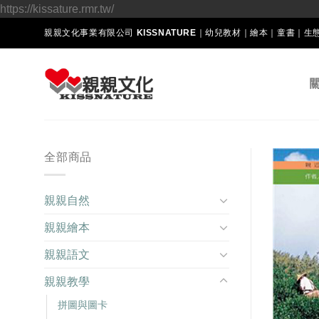
Skip
https://kissature.rmr.tw/
to
親親文化事業有限公司 KISSNATURE｜幼兒教材｜繪本｜童書｜
content
全部商品
親親自然
親親繪本
親親語文
親親教學
拼圖與圖卡