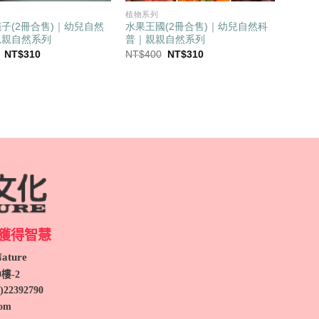
植物系列
子(2冊合售)｜幼兒自然
水果王國(2冊合售)｜幼兒自然科
親親自然系列
普｜親親自然系列
原
目
原
目
NT$
310
NT$
400
NT$
310
始
前
始
前
價
價
價
價
格：
格：
格：
格：
NT$400。
NT$310。
NT$400。
NT$310。
獲得智慧
ture
9
樓-2
)
22392790
com