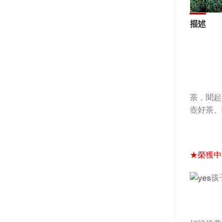
描述
茶，聞起
壺好茶、
★榮獲中
孩