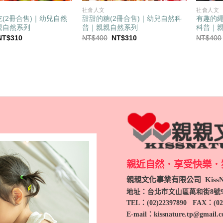
社會人文
社會人文
(2冊合售)｜幼兒自然
甜甜的糖(2冊合售)｜幼兒自然科
有趣的繩
親自然系列
普｜親親自然系列
科普｜
原
目
原
目
NT$
310
NT$
400
NT$
310
NT$
400
始
前
始
前
價
價
價
價
格：
格：
格：
格：
NT$400。
NT$310。
NT$400。
NT$310。
親近自然．享受快樂．
親親文化事業有限公司 KissNa
地址：台北市文山區萬和街8號
TEL
：(
02)22397890
FAX：(
02
E-mail：kissnature.tp@gmail.