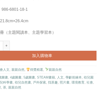
NT$400。
NT$310。
986-6801-18-1
1.8cm×26.4cm
冊（主題閱讀本、主題學習本）
(2冊合售)｜幼兒自然科普｜親親自然系列 數量
加入購物車
會人文
,
親親自然
,
得獎精選
,
親親自然
歲圖書
,
4歲圖書
,
5歲圖書
,
STEAM書籍
,
人文
,
學齡前繪本
,
幼兒園
兒科學書
,
幼兒自然書
,
戶外探索
,
找茶趣
,
照片書
,
環境教育
,
社會
,
察
,
茶
,
親親自然