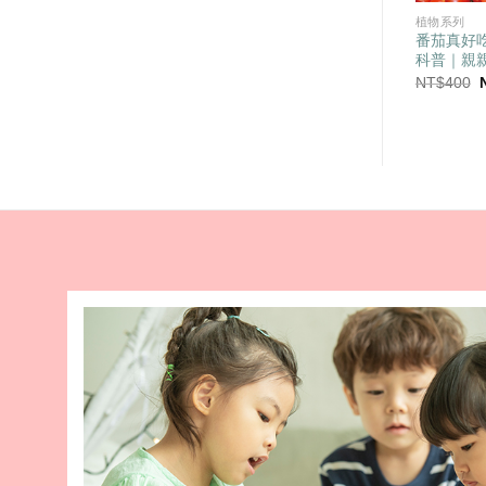
植物系列
植物系列
精裝合併本)｜幼兒自然
瓜瓜樂(2冊合售)｜幼兒自然科普
番茄真好吃
自然系列
｜親親自然系列
科普｜親
目
原
目
T$
310
NT$
400
NT$
310
NT$
400
前
始
前
價
價
價
：
格：
格：
格：
T$400。
NT$310。
NT$400。
NT$310。