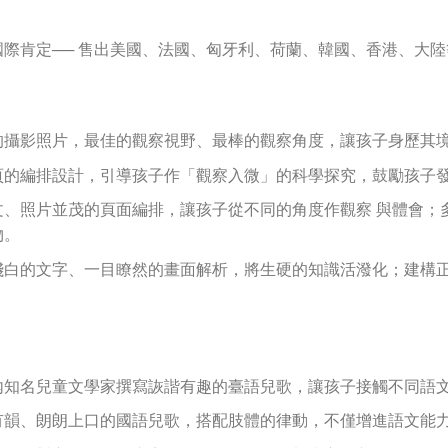
國際肯定── 售出美國、法國、匈牙利、荷蘭、韓國、香港、大
的攝影照片，最佳的觀察視野、最棒的觀察角度，讓孩子身歷其
頁的編排設計，引導孩子作「觀察入微」的科學探究，鼓勵孩子
文、照片並茂的頁面編排，讓孩子從不同的角度作觀察 與體會；
物。
淺白的文字、一目瞭然的畫面解析，將生硬的知識活潑化；建構
內知名兒童文學家撰寫詼諧有趣的臺語兒歌，讓孩子接觸不同語
有韻、朗朗上口的國語兒歌，搭配肢體的律動，不僅增進語文能