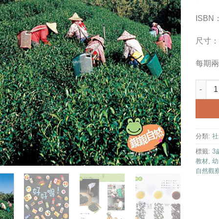
ISBN：
尺寸：2
每期兩
找茶趣
分類:
社
標籤:
3
教材
,
幼
自然觀