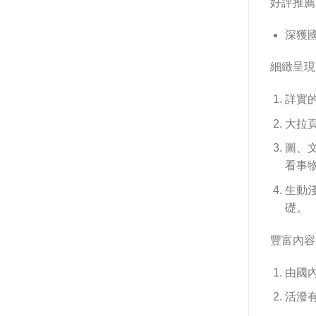
好評推薦
深獲
細緻呈現
詳實
大拉
圖、
看事
生動
礎。
豐富內容
由國
活潑