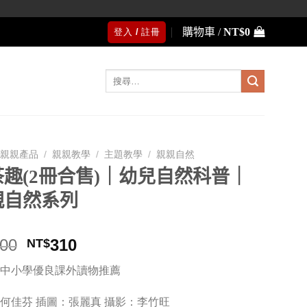
購物車 /
NT$
0
登入 / 註冊
搜
尋
關
鍵
字:
親親產品
/
親親教學
/
主題教學
/
親親自然
趣(2冊合售)｜幼兒自然科普｜
親自然系列
原
目
00
310
NT$
始
前
中小學優良課外讀物推薦
價
價
格：
格：
何佳芬 插圖：張麗真 攝影：李竹旺