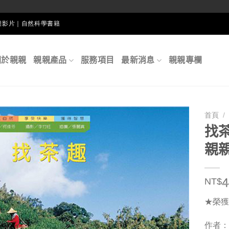
生態影片｜自然科學書籍
關於親親
親親產品
服務項目
最新消息
親親專欄
首頁
/
找茶
親
4
NT$
★榮獲
作者：