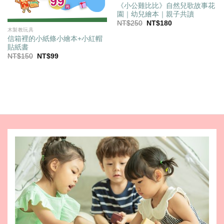
《小公雞比比》自然兒歌故事花
園｜幼兒繪本｜親子共讀
原
目
NT$
250
NT$
180
始
前
木製教玩具
價
價
信箱裡的小紙條小繪本+小紅帽
格：
格：
貼紙書
NT$250。
NT$180。
原
目
NT$
150
NT$
99
始
前
價
價
格：
格：
NT$150。
NT$99。