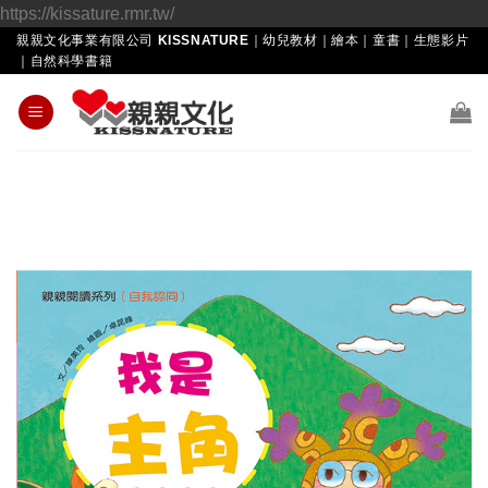
Skip
https://kissature.rmr.tw/
to
親親文化事業有限公司 KISSNATURE｜幼兒教材｜繪本｜童書｜生態影片
｜自然科學書籍
content