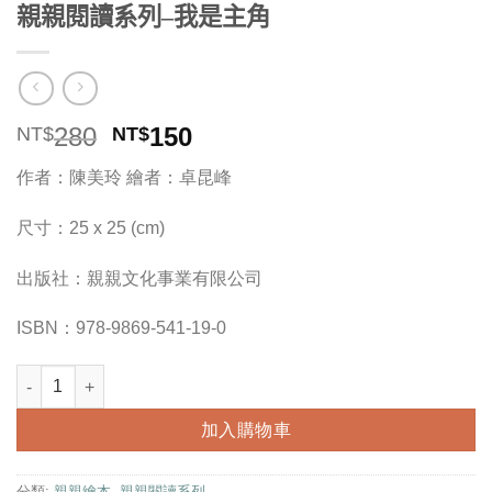
親親閱讀系列–我是主角
原
目
280
150
NT$
NT$
始
前
作者：陳美玲 繪者：卓昆峰
價
價
格：
格：
尺寸：25 x 25 (cm)
NT$280。
NT$150。
出版社：親親文化事業有限公司
ISBN：978-9869-541-19-0
親親閱讀系列--我是主角 數量
加入購物車
分類:
親親繪本
,
親親閱讀系列