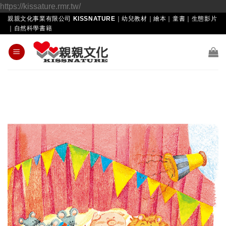
Skip
https://kissature.rmr.tw/
to
親親文化事業有限公司 KISSNATURE｜幼兒教材｜繪本｜童書｜生態影片
｜自然科學書籍
content