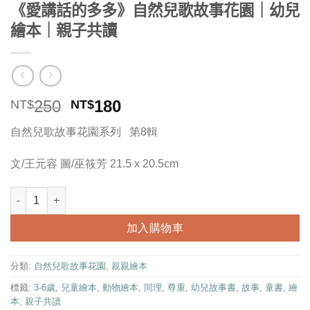
《愛講話的多多》自然兒歌故事花園｜幼兒
繪本｜親子共讀
原
目
250
180
NT$
NT$
始
前
自然兒歌故事花園系列 第8輯
價
價
格：
格：
文/王元容 圖/巫筱芳 21.5 x 20.5cm
NT$250。
NT$180。
《愛講話的多多》自然兒歌故事花園｜幼兒繪本｜親子共讀 數量
加入購物車
分類:
自然兒歌故事花園
,
親親繪本
標籤:
3-6歲
,
兒童繪本
,
動物繪本
,
同理
,
尊重
,
幼兒故事書
,
故事
,
童書
,
繪
本
,
親子共讀