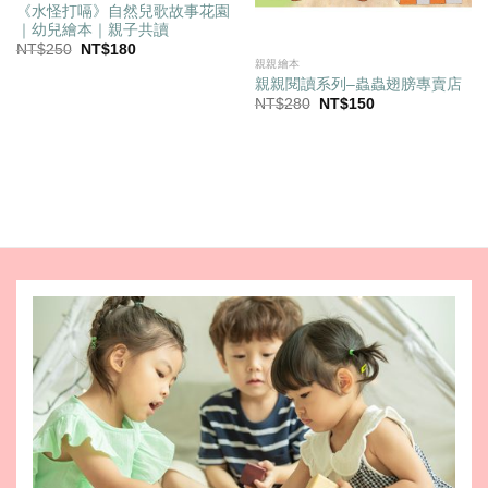
《水怪打嗝》自然兒歌故事花園
｜幼兒繪本｜親子共讀
原
目
NT$
250
NT$
180
始
前
親親繪本
價
價
親親閱讀系列–蟲蟲翅膀專賣店
格：
格：
原
目
NT$
280
NT$
150
NT$250。
NT$180。
始
前
價
價
格：
格：
NT$280。
NT$150。