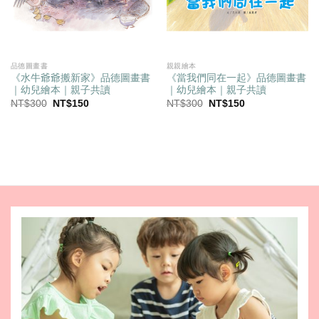
品德圖畫書
親親繪本
《水牛爺爺搬新家》品德圖畫書
《當我們同在一起》品德圖畫書
｜幼兒繪本｜親子共讀
｜幼兒繪本｜親子共讀
原
目
原
目
NT$
300
NT$
150
NT$
300
NT$
150
始
前
始
前
價
價
價
價
格：
格：
格：
格：
NT$300。
NT$150。
NT$300。
NT$150。