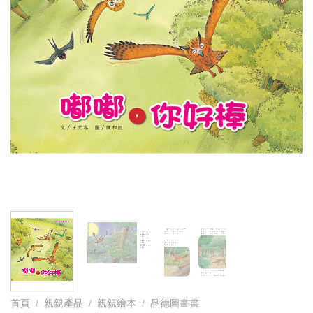
首頁
/
親親產品
/
親親繪本
/
品德圖畫書