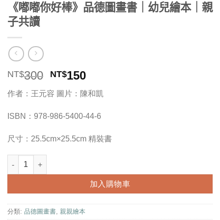
《嘟嘟你好棒》品德圖畫書｜幼兒繪本｜親
子共讀
原
目
300
150
NT$
NT$
始
前
作者：王元容 圖片：陳和凱
價
價
格：
格：
ISBN：978-986-5400-44-6
NT$300。
NT$150。
尺寸：25.5cm×25.5cm 精裝書
《嘟嘟你好棒》品德圖畫書｜幼兒繪本｜親子共讀 數量
加入購物車
分類:
品德圖畫書
,
親親繪本