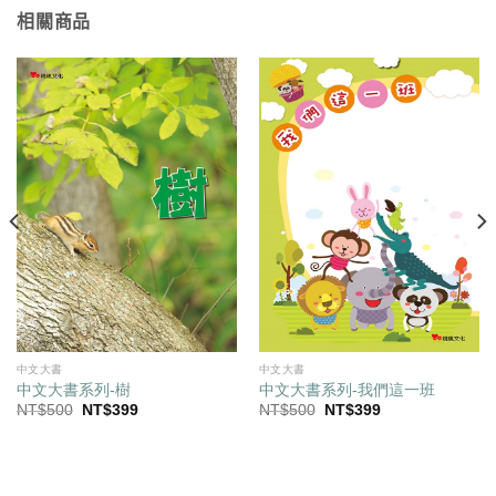
相關商品
中文大書
中文大書
中文大書系列-樹
中文大書系列-我們這一班
原
目
原
目
NT$
500
NT$
399
NT$
500
NT$
399
始
前
始
前
價
價
價
價
格：
格：
格：
格：
NT$500。
NT$399。
NT$500。
NT$399。