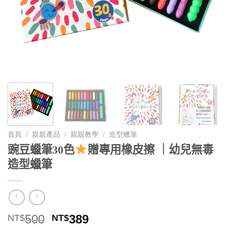
首頁
/
親親產品
/
親親教學
/
造型蠟筆
豌豆蠟筆30色
贈專用橡皮擦 ｜幼兒無毒
造型蠟筆
原
目
500
389
NT$
NT$