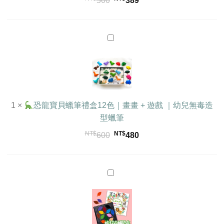
500
389
用
橡
皮
擦
恐
｜
龍
幼
寶
兒
貝
無
蠟
毒
1
×
恐龍寶貝蠟筆禮盒12色｜畫畫 + 遊戲 ｜幼兒無毒造
筆
造
型蠟筆
禮
型
盒
蠟
NT$
NT$
原
目
600
480
12
筆
始
前
色
價
價
｜
格：
格：
樹
畫
葉
NT$600。
NT$480。
畫
蠟
+
筆
遊
12
戲