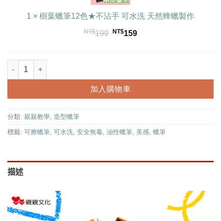
色
｜
1
×
樹葉蠟筆12色★不沾手 可水洗 天然蜂蠟製作
★
幼
不
兒
NT$
NT$
原
目
199
159
沾
無
始
前
手
毒
價
價
可
豌豆蠟筆30色
贈專用橡皮擦 ｜幼兒無毒造型蠟筆 數量
造
格：
格：
水
型
NT$199。
NT$159。
洗
蠟
加入購物車
天
筆
然
分類:
親親教學
,
造型蠟筆
蜂
蠟
標籤:
可擦蠟筆
,
可水洗
,
安全無毒
,
油性蠟筆
,
美感
,
蠟筆
製
作
描述