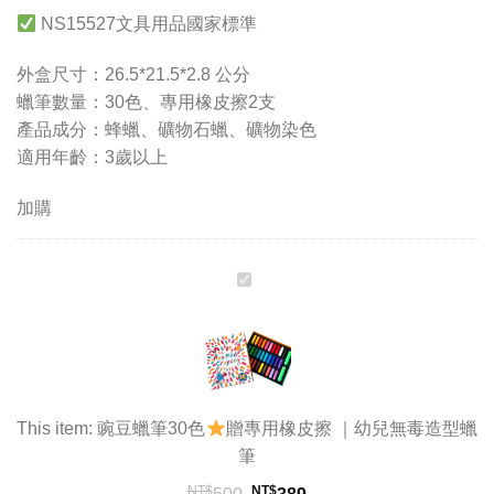
始
前
NS15527文具用品國家標準
價
價
格：
格：
外盒尺寸：26.5*21.5*2.8 公分
NT$500。
NT$389。
蠟筆數量：30色、專用橡皮擦2支
產品成分：蜂蠟、礦物石蠟、礦物染色
適用年齡：3歲以上
加購
豌
豆
蠟
筆
30
色
This item:
豌豆蠟筆30色
贈專用橡皮擦 ｜幼兒無毒造型蠟
筆
贈
專
NT$
NT$