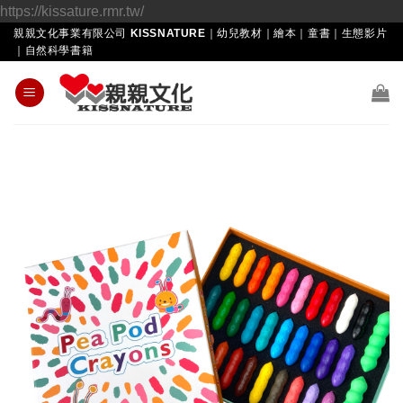
Skip
https://kissature.rmr.tw/
to
親親文化事業有限公司 KISSNATURE｜幼兒教材｜繪本｜童書｜生態影片
｜自然科學書籍
content