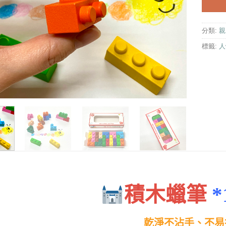
分類:
親
標籤:
人
積木蠟筆
*
乾淨不沾手、不易