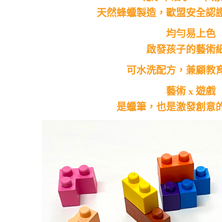
天然蜂蠟製造，歐盟安全認
均勻易上色
啟發孩子的藝術
可水洗配方，兼顧教
藝術 x 遊戲
是蠟筆，也是激發創意