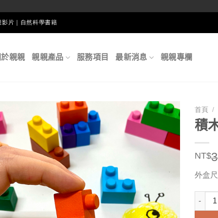
生態影片｜自然科學書籍
關於親親
親親產品
服務項目
最新消息
親親專欄
首頁
/
積木
3
NT$
外盒尺寸
積木蠟筆