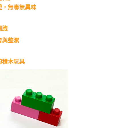
證，無毒無異味
細胞
育與整潔
的積木玩具