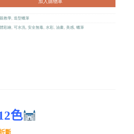
加入購物車
親教學
,
造型蠟筆
體彩繪
,
可水洗
,
安全無毒
,
水彩
,
油畫
,
美感
,
蠟筆
12色
折斷