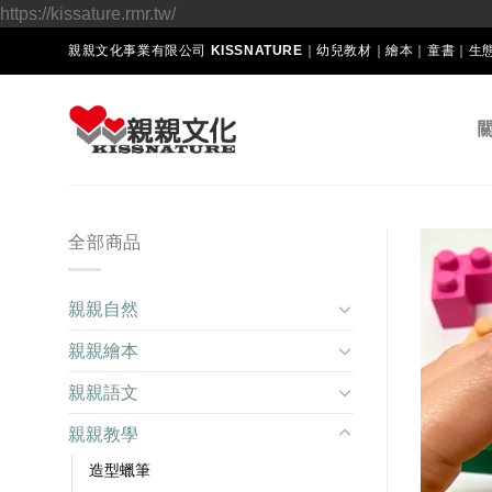
Skip
https://kissature.rmr.tw/
to
親親文化事業有限公司 KISSNATURE｜幼兒教材｜繪本｜童書｜
content
全部商品
親親自然
親親繪本
親親語文
親親教學
造型蠟筆