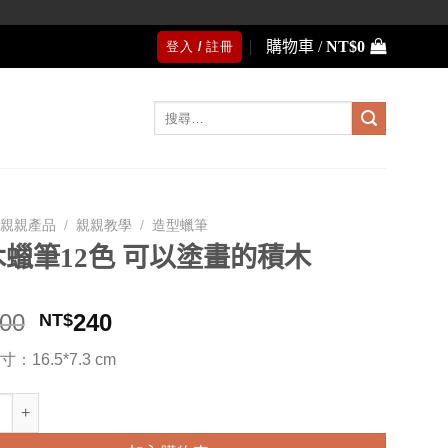
購物車 /
NT$
0
登入 / 註冊
搜
尋
關
鍵
字:
親親產品
/
親親教學
/
造型蠟筆
蠟筆12色 可以塗畫的積木
原
目
00
240
NT$
始
前
：16.5*7.3 cm
價
價
格：
格：
12色 可以塗畫的積木 數量
NT$300。
NT$240。