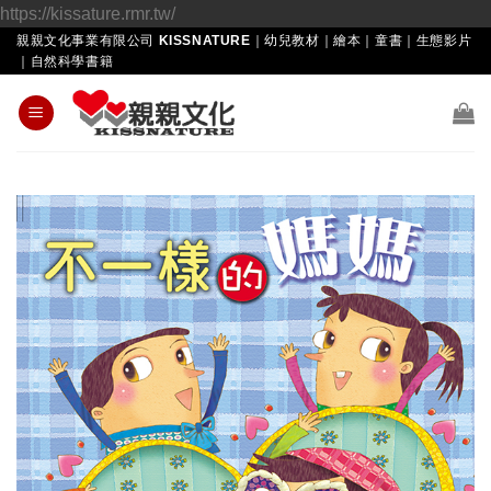
Skip
https://kissature.rmr.tw/
to
親親文化事業有限公司 KISSNATURE｜幼兒教材｜繪本｜童書｜生態影片
｜自然科學書籍
content