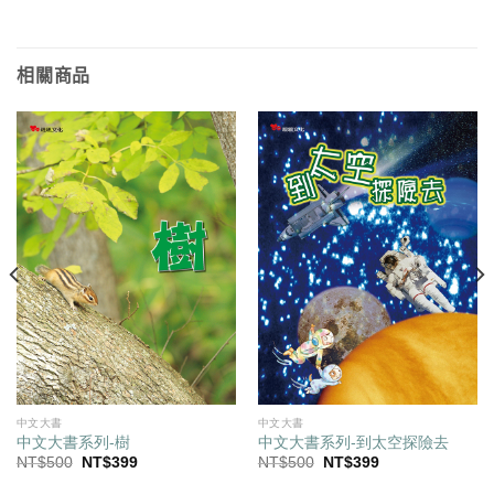
相關商品
中文大書
中文大書
中文大書系列-樹
中文大書系列-到太空探險去
原
目
原
目
NT$
500
NT$
399
NT$
500
NT$
399
始
前
始
前
價
價
價
價