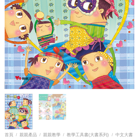
首頁
/
親親產品
/
親親教學
/
教學工具書(大書系列)
/
中文大書