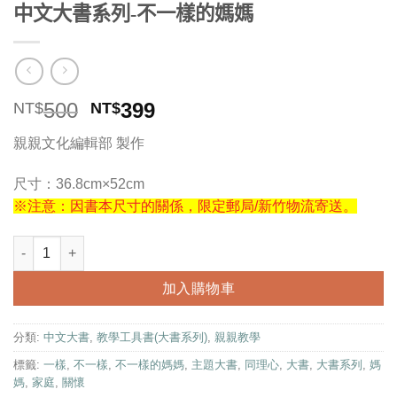
中文大書系列-不一樣的媽媽
原
目
500
399
NT$
NT$
始
前
親親文化編輯部 製作
價
價
格：
格：
尺寸：36.8cm×52cm
NT$500。
NT$399。
※注意：因書本尺寸的關係，限定郵局/新竹物流寄送。
中文大書系列-不一樣的媽媽 數量
加入購物車
分類:
中文大書
,
教學工具書(大書系列)
,
親親教學
標籤:
一樣
,
不一樣
,
不一樣的媽媽
,
主題大書
,
同理心
,
大書
,
大書系列
,
媽
媽
,
家庭
,
關懷