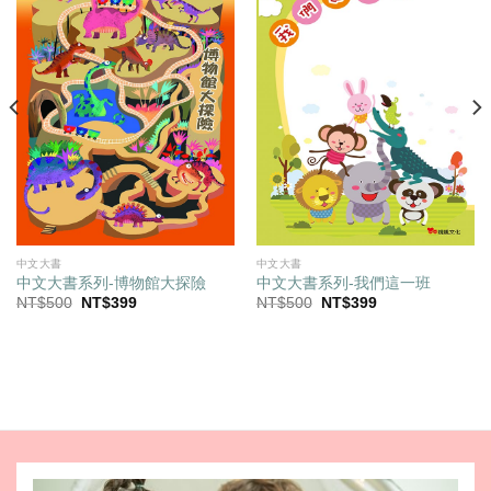
中文大書
中文大書
中文大書系列-博物館大探險
中文大書系列-我們這一班
原
目
原
目
NT$
500
NT$
399
NT$
500
NT$
399
始
前
始
前
價
價
價
價
格：
格：
格：
格：
NT$500。
NT$399。
NT$500。
NT$399。