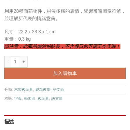
利用28種面部物件，拼湊多樣的表情，學習辨識圖像符號，
並理解所代表的情緒意義。
尺寸：22.2 x 23.3 x 1 cm
重量：0.3 kg
請注意：此商品備貨期較長，不含假日約五個工作天喔！
語文區-多變表情拼圖組 數量
加入購物車
分類:
木製教玩具
,
親親教學
,
語文區
標籤:
字母
,
學習區
,
教玩具
,
語文區
描述