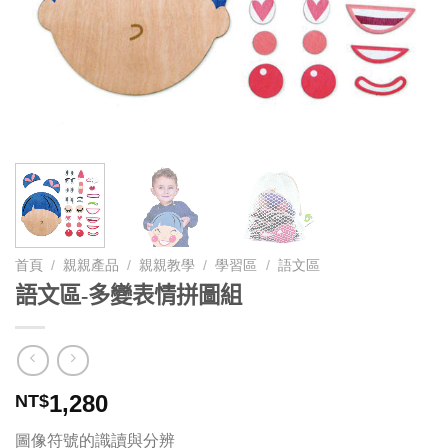
首頁
/
親親產品
/
親親教學
/
學習區
/
語文區
語文區-多變表情拼圖組
1,280
NT$
圖像符號的識讀與分辨