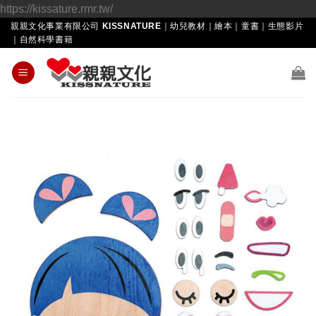
Skip
https://kissature.rmr.tw/
to
親親文化事業有限公司 KISSNATURE｜幼兒教材｜繪本｜童書｜生態影片
｜自然科學書籍
content