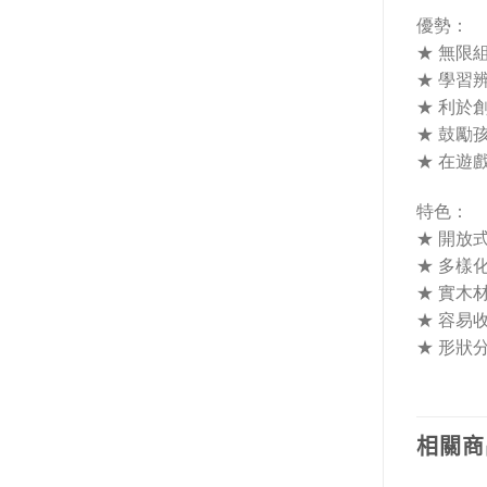
優勢：
★ 無限
★ 學習
★ 利於
★ 鼓勵
★ 在遊
特色：
★ 開放
★ 多樣
★ 實木
★ 容易
★ 形狀
相關商