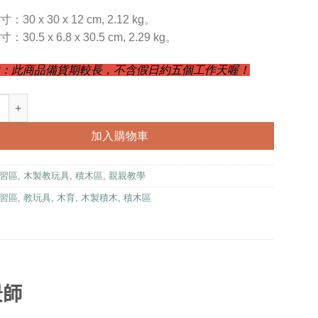
30 x 30 x 12 cm, 2.12 kg。
30.5 x 6.8 x 30.5 cm, 2.29 kg。
：此商品備貨期較長，不含假日約五個工作天喔！
-美麗花園造景師 數量
加入購物車
習區
,
木製教玩具
,
積木區
,
親親教學
習區
,
教玩具
,
木育
,
木製積木
,
積木區
景師