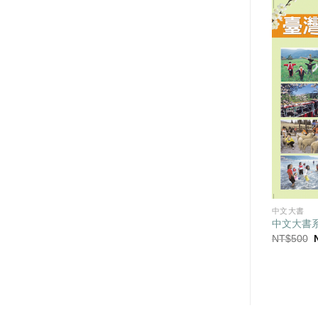
教學工具書(大書系列)
中文大書
冊合售)｜幼兒自然科
節慶大書
中文大書
然系列
原
目
NT$
8,320
NT$
6,240
NT$
500
始
前
目
T$
310
價
價
前
格：
格：
價
NT$8,320。
NT$6,240。
：
格：
T$400。
NT$310。