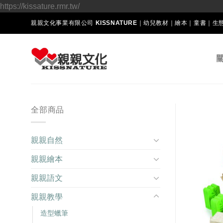
Skip
https://kissature.rmr.tw/
to
親親文化事業有限公司 KISSNATURE｜幼兒教材｜繪本｜童書｜
content
全部商品
親親自然
親親繪本
親親語文
親親教學
造型蠟筆