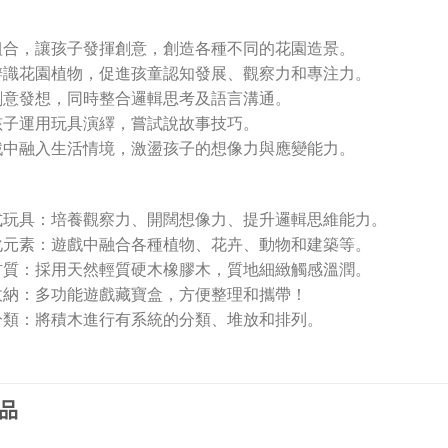
組合，讓孩子發揮創意，創造各種不同的花園造景。
辨識花園植物，促進孩童認知發展、觀察力和專注力。
創意發想，同時整合邏輯思考及語言溝通。
孩子運用玩具演繹，嘗試說故事技巧。
戲中融入生活情境，激盪孩子的想像力與應變能力。
式玩具：培養觀察力、開闊想像力、提升邏輯思維能力。
化元素：遊戲中融合各種植物、花卉、動物和建築等。
材質：採用天然輕質硬木橡膠木，質地細緻觸感溫潤。
收納：多功能遊戲藏寶盒，方便整理和攜帶！
分類：將積木進行有系統的分類、堆放和排列。
品