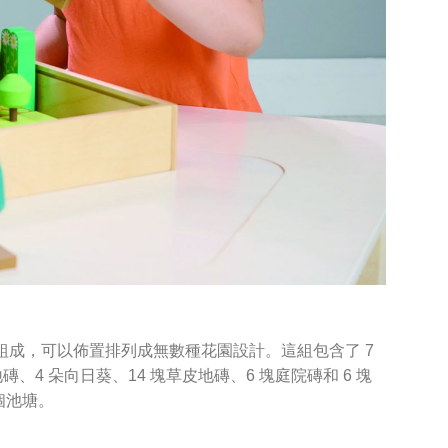
組成，可以佈置排列成無數種花園設計。這組包含了 7
、4 朵向日葵、14 塊草皮地磚、6 塊庭院磚和 6 塊
個池塘。