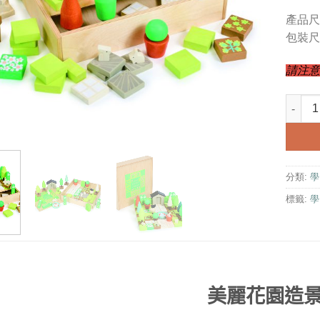
產品尺寸：
包裝尺寸：
請注意
積木區
分類:
學
標籤:
學
美麗花園造