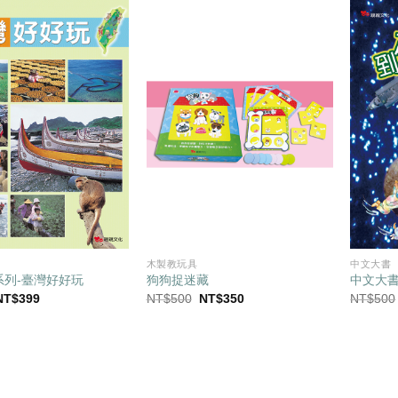
木製教玩具
中文大書
系列-臺灣好好玩
狗狗捉迷藏
中文大書
原
目
原
目
NT$
399
NT$
500
NT$
350
NT$
500
始
前
始
前
價
價
價
價
格：
格：
格：
格：
NT$500。
NT$399。
NT$500。
NT$350。