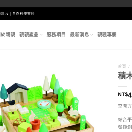
生態影片｜自然科學書籍
關於親親
親親產品
服務項目
最新消息
親親專欄
首頁
/
積
4
NT$
空間方
結合平
發揮創