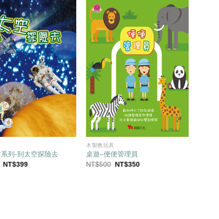
木製教玩具
系列-到太空探險去
桌遊–便便管理員
原
目
原
目
NT$
399
NT$
500
NT$
350
始
前
始
前
價
價
價
價
格：
格：
格：
格：
NT$500。
NT$399。
NT$500。
NT$350。