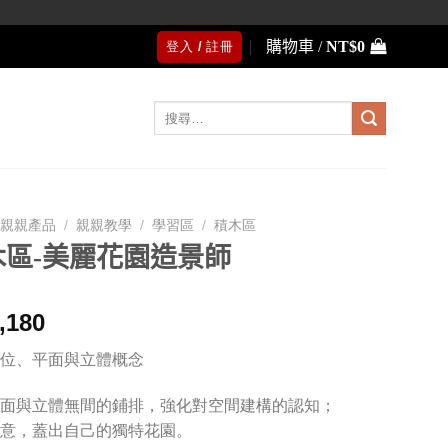
購物車 /
NT$
0
登入 / 註冊
搜
尋
關
鍵
字:
親親產品
/
親親教學
/
學習區
/
積木區
木區-美麗花園造景師
,180
位、平面與立體概念
面與立體無間的鋪排，強化對空間建構的認知；
意，蓋出自己的獨特花園。