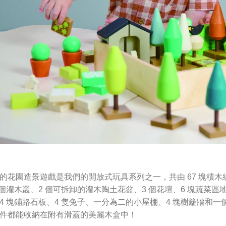
的花園造景遊戲是我們的開放式玩具系列之一，共由 67 塊積木
 個灌木叢、2 個可拆卸的灌木陶土花盆、3 個花壇、6 塊蔬菜區地磚
4 塊鋪路石板、4 隻兔子、一分為二的小屋棚、4 塊樹籬牆和一
件都能收納在附有滑蓋的美麗木盒中！