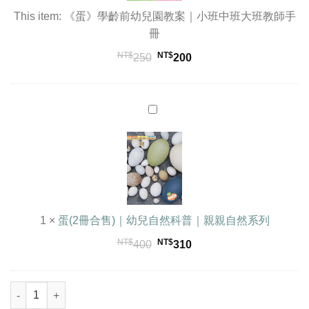
教
This item:
《蛋》學齡前幼兒園教案｜小班中班大班教師手
案
冊
｜
NT$
NT$
250
200
小
班
中
蛋
班
(2
大
冊
班
合
教
售)
師
｜
手
幼
冊
兒
1
×
蛋(2冊合售)｜幼兒自然科普｜親親自然系列
自
NT$
NT$
原
目
400
310
然
始
前
科
價
價
普
《蛋》學齡前幼兒園教案｜小班中班大班教師手冊 數量
格：
格：
｜