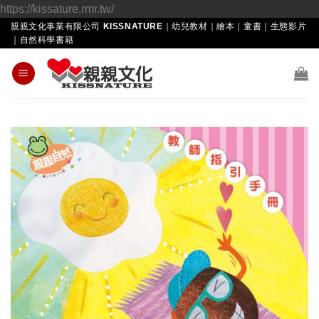
Skip
https://kissature.rmr.tw/
to
親親文化事業有限公司 KISSNATURE｜幼兒教材｜繪本｜童書｜生態影片
｜自然科學書籍
content