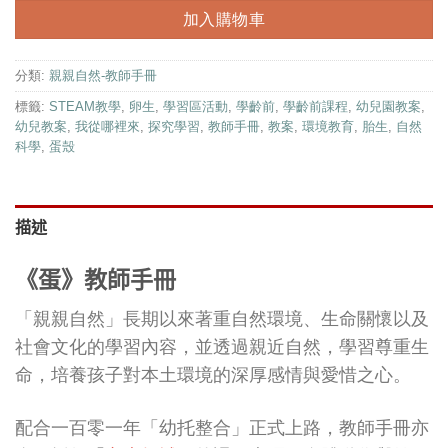
NT$400。
NT$310。
親
加入購物車
親
自
分類:
親親自然-教師手冊
然
系
標籤:
STEAM教學
,
卵生
,
學習區活動
,
學齡前
,
學齡前課程
,
幼兒園教案
,
列
幼兒教案
,
我從哪裡來
,
探究學習
,
教師手冊
,
教案
,
環境教育
,
胎生
,
自然
科學
,
蛋殼
描述
《蛋
》
教師手冊
「親親自然」長期以來著重自然環境、生命關懷以及
社會文化的學習內容，並透過親近自然，學習尊重生
命，培養孩子對本土環境的深厚感情與愛惜之心。
配合一百零一年「幼托整合」正式上路，教師手冊亦