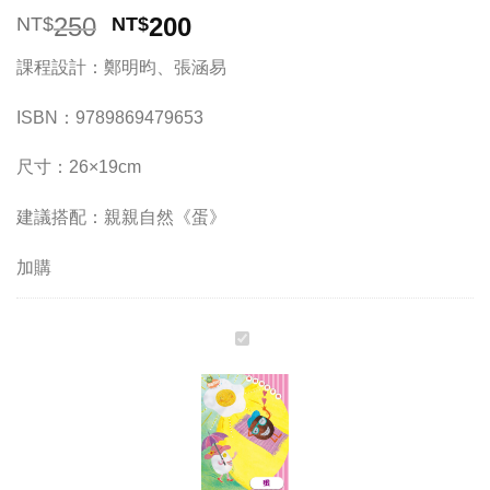
原
目
250
200
NT$
NT$
始
前
課程設計：鄭明昀、張涵易
價
價
格：
格：
ISBN：9789869479653
NT$250。
NT$200。
尺寸：26×19cm
建議搭配：親親自然《蛋》
加購
《蛋》
學
齡
前
幼
兒
園