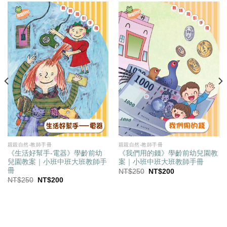
親親自然-教師手冊
親親自然-教師手冊
《生活好幫手-電器》學齡前幼
《我們用的錢》學齡前幼兒園教
兒園教案｜小班中班大班教師手
案｜小班中班大班教師手冊
冊
原
目
NT$
250
NT$
200
始
前
原
目
NT$
250
NT$
200
價
價
始
前
格：
格：
價
價
NT$250。
NT$200。
格：
格：
NT$250。
NT$200。