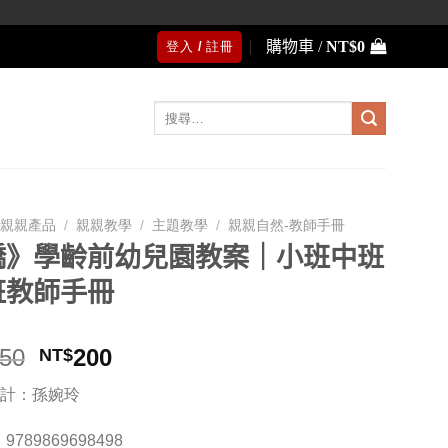
購物車 /
NT$
0
登入 / 註冊
搜
尋
關
鍵
字:
親親產品
/
親親教學
/
主題教學
/
親親自然-教師手冊
橋》學齡前幼兒園教案｜小班中班
班教師手冊
原
目
50
200
NT$
始
前
計：孫婉玲
價
價
格：
格：
9789869698498