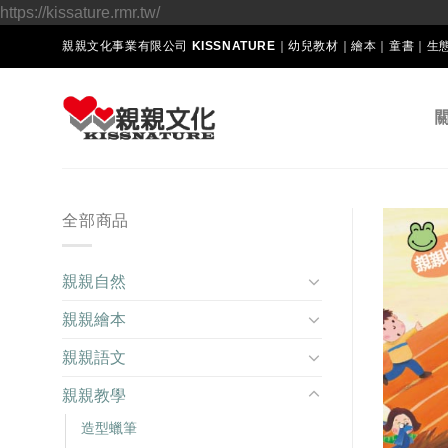
Skip
https://kissature.rmr.tw/
to
親親文化事業有限公司 KISSNATURE｜幼兒教材｜繪本｜童書｜
content
全部商品
親親自然
親親繪本
親親語文
親親教學
造型蠟筆