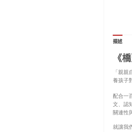
描述
《橋
「親親
養孩子
配合一
文、認
關連性
就讓我