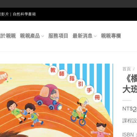
生態影片｜自然科學書籍
關於親親
親親產品
服務項目
最新消息
親親專欄
首頁
/
《
大
2
NT$
課程設
ISBN：