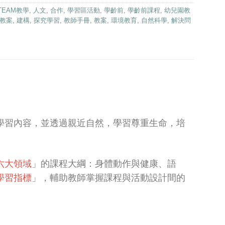
TEAM教學
,
人文
,
合作
,
學習區活動
,
學齡前
,
學齡前課程
,
幼兒園教
教案
,
建構
,
探究學習
,
教師手冊
,
教案
,
環境教育
,
自然科學
,
解決問
學習內容，並透過親近自然，學習尊重生命，培
六大領域
」的課程大綱：身體動作與健康、語
學習指標
」，輔助教師掌握課程與活動設計間的
。
。