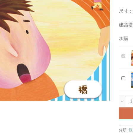
尺寸：2
建議搭
加購
《橋》
學
齡
前
橋
幼
(2
兒
冊
園
《橋》
合
教
售)
案
｜
｜
幼
小
兒
分類:
親
班
自