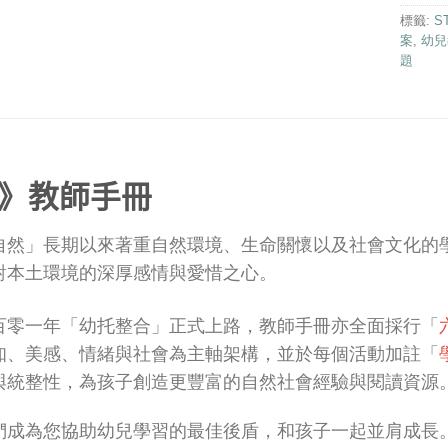
中
標籤:
S
然
班
案
,
幼兒
科
題
大
普
班
｜
教
親
師
親
手
自
冊
然
》
教師手冊
系
列
自然」長期以來著重自然環境、生命關懷以及社會文化的
對本土環境的深厚感情與愛惜之心。
百零一年「幼托整合」正式上路，教師手冊亦全面採行「
知、美感、情緒與社會為主軸架構，並於每個活動加註「
與統整性，為孩子創造更豐富的自然社會經驗與閱讀資源
們成為您協助幼兒學習的最佳後盾，和孩子一起並肩成長