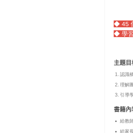
◆ 4
◆ 學
主題目
認識
理解
引導
書籍內
給教
給家