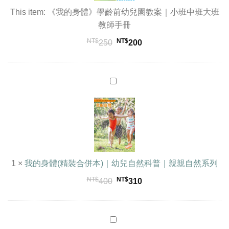
幼
This item:
《我的身體》學齡前幼兒園教案｜小班中班大班
兒
教師手冊
園
NT$
NT$
250
200
教
案
｜
我
小
的
班
身
中
體
班
(精
大
裝
班
合
教
併
1
×
我的身體(精裝合併本)｜幼兒自然科普｜親親自然系列
師
本)
手
NT$
NT$
原
目
400
310
｜
冊
始
前
幼
價
價
兒
格：
格：
學
自