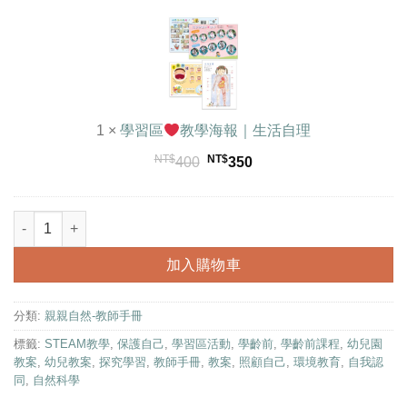
習
NT$400。
NT$310。
然
區
科
普
教
｜
學
親
海
親
報
1
×
學習區
教學海報｜生活自理
自
｜
然
NT$
NT$
原
目
400
350
生
系
始
前
活
列
價
價
自
《我的身體》學齡前幼兒園教案｜小班中班大班教師手冊 數量
格：
格：
理
NT$400。
NT$350。
加入購物車
分類:
親親自然-教師手冊
標籤:
STEAM教學
,
保護自己
,
學習區活動
,
學齡前
,
學齡前課程
,
幼兒園
教案
,
幼兒教案
,
探究學習
,
教師手冊
,
教案
,
照顧自己
,
環境教育
,
自我認
同
,
自然科學