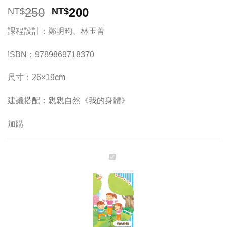
原
目
250
200
NT$
NT$
始
前
課程設計：鄭明昀、林玉菁
價
價
格：
格：
ISBN：9789869718370
NT$250。
NT$200。
尺寸：26×19cm
建議搭配：親親自然《我的身體》
加購
《我
的
身
體》
學
齡
前