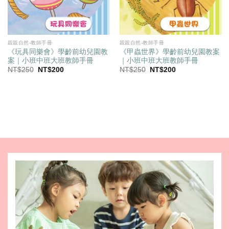
親親自然-教師手冊
親親自然-教師手冊
《玩具同樂會》學齡前幼兒園教
《甲蟲世界》學齡前幼兒園教案
案｜小班中班大班教師手冊
｜小班中班大班教師手冊
原
目
原
目
NT$
250
NT$
200
NT$
250
NT$
200
始
前
始
前
價
價
價
價
格：
格：
格：
格：
NT$250。
NT$200。
NT$250。
NT$200。