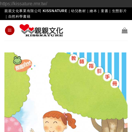
Skip
https://kissature.rmr.tw/
to
親親文化事業有限公司 KISSNATURE｜幼兒教材｜繪本｜童書｜生態影片
｜自然科學書籍
content