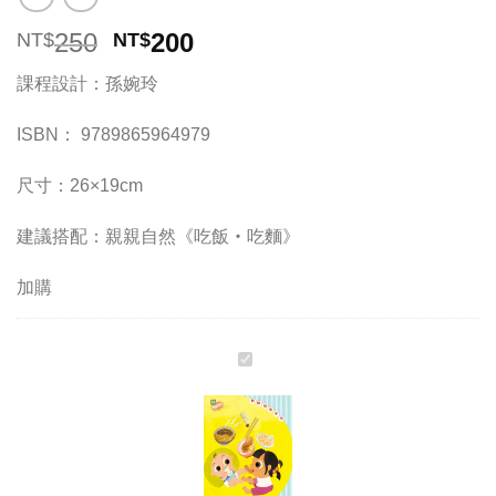
原
目
250
200
NT$
NT$
始
前
課程設計：孫婉玲
價
價
格：
格：
ISBN： 9789865964979
NT$250。
NT$200。
尺寸：26×19cm
建議搭配：親親自然《吃飯‧吃麵》
加購
《吃
飯‧
吃
麵》
學
齡