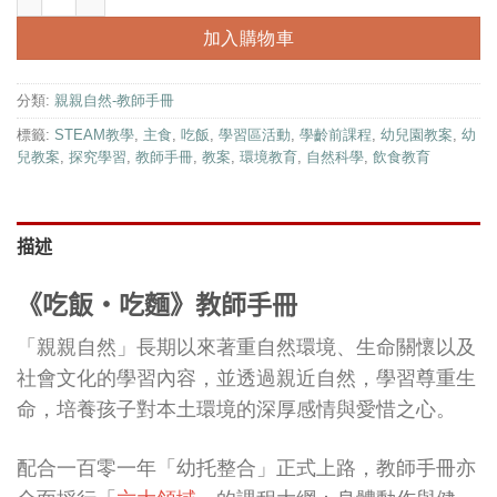
自
NT$400。
NT$310。
然
加入購物車
科
普
分類:
親親自然-教師手冊
｜
親
標籤:
STEAM教學
,
主食
,
吃飯
,
學習區活動
,
學齡前課程
,
幼兒園教案
,
幼
親
兒教案
,
探究學習
,
教師手冊
,
教案
,
環境教育
,
自然科學
,
飲食教育
自
然
系
描述
列
《吃飯‧吃麵
》
教師手冊
「親親自然」長期以來著重自然環境、生命關懷以及
社會文化的學習內容，並透過親近自然，學習尊重生
命，培養孩子對本土環境的深厚感情與愛惜之心。
配合一百零一年「幼托整合」正式上路，教師手冊亦