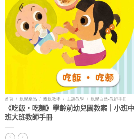
首頁
/
親親產品
/
親親教學
/
主題教學
/
親親自然-教師手冊
《吃飯‧吃麵》學齡前幼兒園教案｜小班中
班大班教師手冊