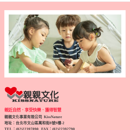
親近自然．享受快樂．獲得智慧
親親文化事業有限公司 KissNature
地址：台北市文山區萬和街8號9
樓-2
TEL
：(
02)22397890
FAX：(
02)
22392790