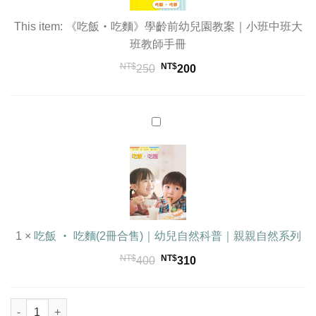
前
幼
This item:
《吃飯‧吃麵》學齡前幼兒園教案｜小班中班大
兒
班教師手冊
園
NT$
NT$
250
200
教
案
｜
吃
小
飯
班
‧
中
吃
班
麵
大
(2
班
冊
教
合
1
×
吃飯 ‧ 吃麵(2冊合售)｜幼兒自然科普｜親親自然系列
師
售)
手
NT$
NT$
原
目
400
310
｜
冊
始
前
幼
價
價
兒
《吃飯‧吃麵》學齡前幼兒園教案｜小班中班大班教師手冊 數量
格：
格：