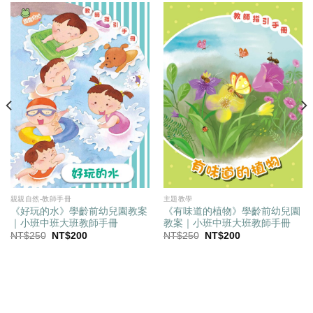
親親自然-教師手冊
主題教學
《好玩的水》學齡前幼兒園教案
《有味道的植物》學齡前幼兒園
｜小班中班大班教師手冊
教案｜小班中班大班教師手冊
原
目
原
目
NT$
250
NT$
200
NT$
250
NT$
200
始
前
始
前
價
價
價
價
格：
格：
格：
格：
NT$250。
NT$200。
NT$250。
NT$200。