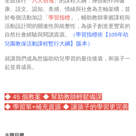
全面採行「
六大領域
」的課程大綱：身體動作與健
康、語文、認知、美感、情緒與社會為主軸架構，並
於每個活動加註「
學習指標
」，輔助教師掌握課程與
活動設計間的關連性與統整性，為孩子創造更豐富的
自然社會經驗與閱讀資源。
（學習指標依【105年幼
】
版本
）
兒園教保活動課程暫行大綱
就讓我們成為您協助幼兒學習的最佳後盾，和孩子一
起並肩成長。
◆ 45 個教案 ◆ 幫助教師輕鬆備課
◆ 學習單+補充資源 ◆
讓孩子的學習更完善
主題目標