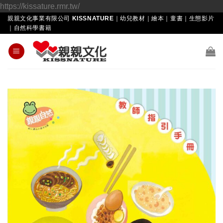
Skip
https://kissature.rmr.tw/
to
親親文化事業有限公司 KISSNATURE｜幼兒教材｜繪本｜童書｜生態影片
｜自然科學書籍
content