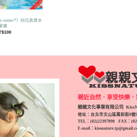
es water?》幼兒真實水
蒙書
目
T$
100
前
價
：
格：
T$120。
NT$100。
親近自然．享受快樂．
親親文化事業有限公司 KissNa
地址：台北市文山區萬和街8號
TEL
：(
02)22397890
FAX：(
02
E-mail：kissnature.tp@gmail.