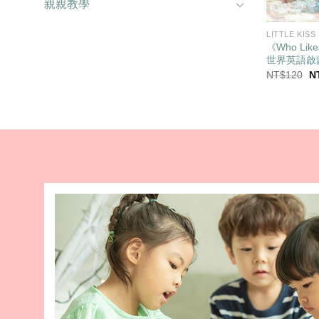
親親教學
LITTLE KISS
《Who Lik
世界英語啟
原
NT$
120
N
始
價
格
N