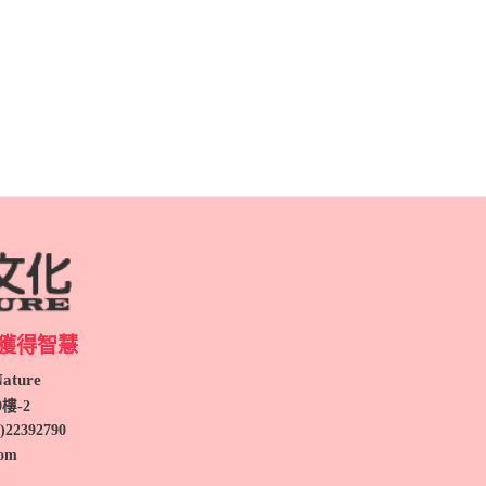
獲得智慧
ture
9
樓-2
)
22392790
com