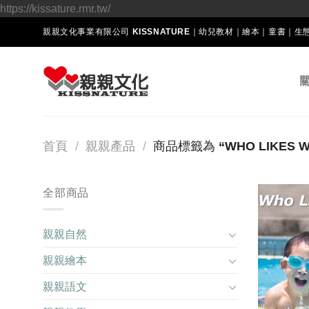
Skip
https://kissature.rmr.tw/
to
親親文化事業有限公司 KISSNATURE｜幼兒教材｜繪本｜童書｜
content
首頁
/
親親產品
/
商品標籤為 “WHO LIKES W
全部商品
親親自然
親親繪本
親親語文