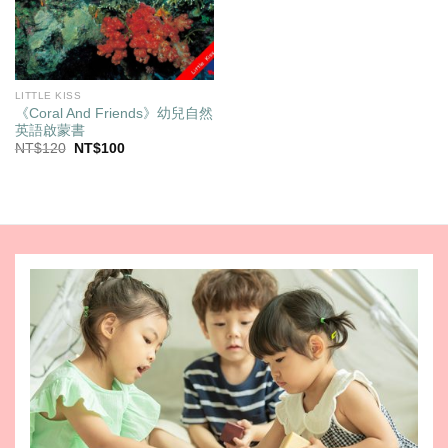
LITTLE KISS
《Coral And Friends》幼兒自然
英語啟蒙書
原
目
NT$
120
NT$
100
始
前
價
價
格：
格：
NT$120。
NT$100。