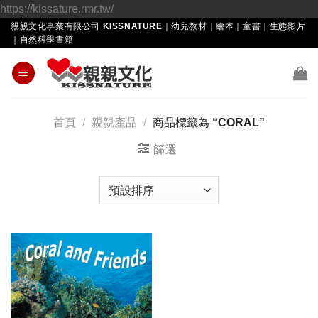
Skip
https://kissature.rmr.tw/
to
親親文化事業有限公司 KISSNATURE｜幼兒教材｜繪本｜童書｜生態影片
｜自然科學書籍
content
首頁
/
親親產品
/
商品標籤為 “CORAL”
篩選