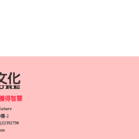
獲得智慧
ture
9
樓-2
)
22392790
com