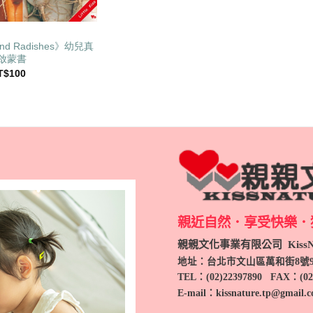
 And Radishes》幼兒真
啟蒙書
目
T$
100
前
價
：
格：
T$120。
NT$100。
親近自然．享受快樂．
親親文化事業有限公司 KissNa
地址：台北市文山區萬和街8號
TEL
：(
02)22397890
FAX：(
02
E-mail：kissnature.tp@gmail.