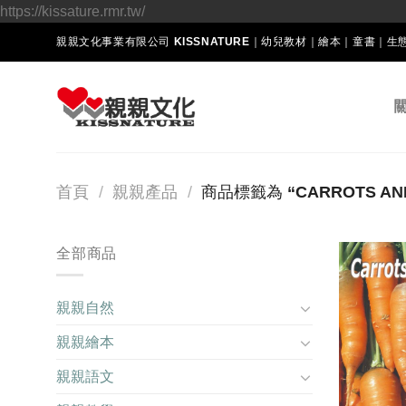
Skip
https://kissature.rmr.tw/
to
親親文化事業有限公司 KISSNATURE｜幼兒教材｜繪本｜童書｜
content
首頁
/
親親產品
/
商品標籤為 “CARROTS AND
全部商品
親親自然
親親繪本
親親語文