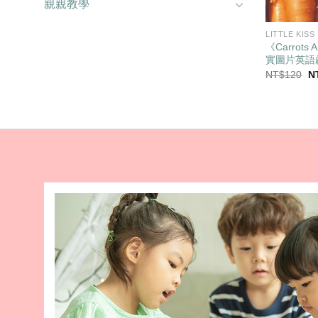
親親教學
LITTLE KISS
《Carrots
實圖片英語
原
NT$
120
N
始
價
格
N