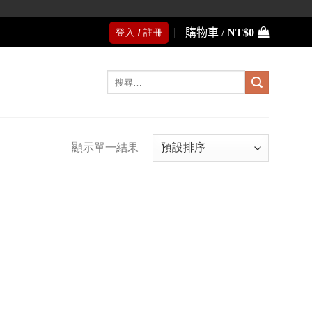
購物車 /
NT$
0
登入 / 註冊
搜
尋
關
鍵
字:
顯示單一結果