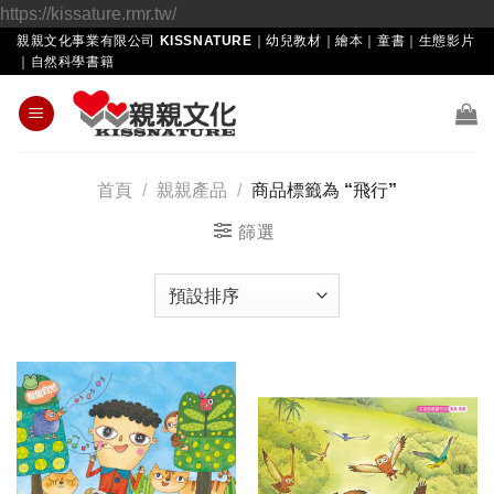
Skip
https://kissature.rmr.tw/
to
親親文化事業有限公司 KISSNATURE｜幼兒教材｜繪本｜童書｜生態影片
｜自然科學書籍
content
首頁
/
親親產品
/
商品標籤為 “飛行”
篩選