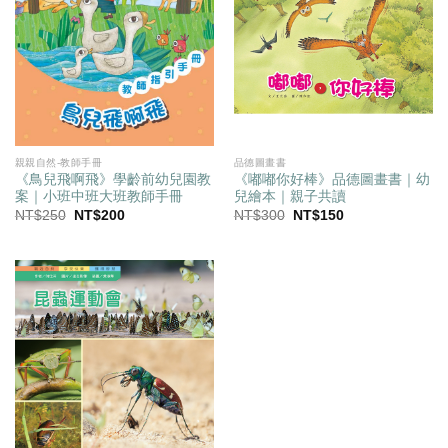
親親自然-教師手冊
品德圖畫書
《鳥兒飛啊飛》學齡前幼兒園教
《嘟嘟你好棒》品德圖畫書｜幼
案｜小班中班大班教師手冊
兒繪本｜親子共讀
原
目
原
目
NT$
250
NT$
200
NT$
300
NT$
150
始
前
始
前
價
價
價
價
格：
格：
格：
格：
NT$250。
NT$200。
NT$300。
NT$150。