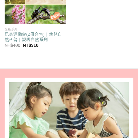
昆蟲系列
昆蟲運動會(2冊合售)｜幼兒自
然科普｜親親自然系列
原
目
NT$
400
NT$
310
始
前
價
價
格：
格：
NT$400。
NT$310。