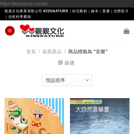
Skip
https://kissature.rmr.tw/
to
親親文化事業有限公司 KISSNATURE｜幼兒教材｜繪本｜童書｜生態影片
｜自然科學書籍
content
首頁
/
親親產品
/
商品標籤為 “音樂”
篩選