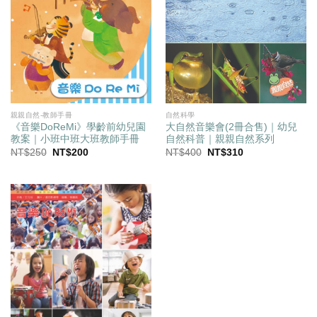
親親自然-教師手冊
自然科學
《音樂DoReMi》學齡前幼兒園
大自然音樂會(2冊合售)｜幼兒
教案｜小班中班大班教師手冊
自然科普｜親親自然系列
原
目
原
目
NT$
250
NT$
200
NT$
400
NT$
310
始
前
始
前
價
價
價
價
格：
格：
格：
格：
NT$250。
NT$200。
NT$400。
NT$310。