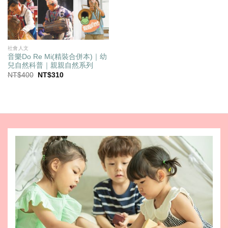
社會人文
音樂Do Re Mi(精裝合併本)｜幼
兒自然科普｜親親自然系列
原
目
NT$
400
NT$
310
始
前
價
價
格：
格：
NT$400。
NT$310。