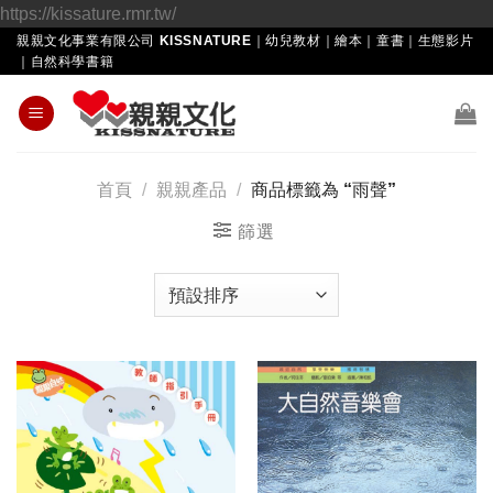
Skip
https://kissature.rmr.tw/
to
親親文化事業有限公司 KISSNATURE｜幼兒教材｜繪本｜童書｜生態影片
｜自然科學書籍
content
首頁
/
親親產品
/
商品標籤為 “雨聲”
篩選