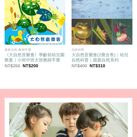
親親自然-教師手冊
自然科學
《大自然音樂會》學齡前幼兒園
大自然音樂會(2冊合售)｜幼兒
教案｜小班中班大班教師手冊
自然科普｜親親自然系列
原
目
原
目
NT$
250
NT$
200
NT$
400
NT$
310
始
前
始
前
價
價
價
價
格：
格：
格：
格：
NT$250。
NT$200。
NT$400。
NT$310。