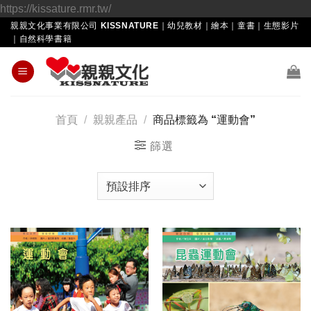
Skip
https://kissature.rmr.tw/
to
親親文化事業有限公司 KISSNATURE｜幼兒教材｜繪本｜童書｜生態影片
｜自然科學書籍
content
首頁
/
親親產品
/
商品標籤為 “運動會”
篩選