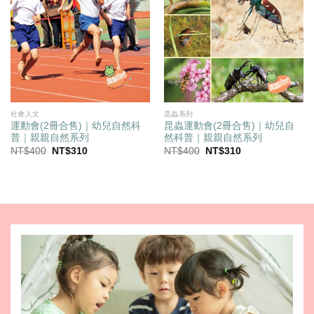
社會人文
昆蟲系列
運動會(2冊合售)｜幼兒自然科
昆蟲運動會(2冊合售)｜幼兒自
普｜親親自然系列
然科普｜親親自然系列
原
目
原
目
NT$
400
NT$
310
NT$
400
NT$
310
始
前
始
前
價
價
價
價
格：
格：
格：
格：
NT$400。
NT$310。
NT$400。
NT$310。