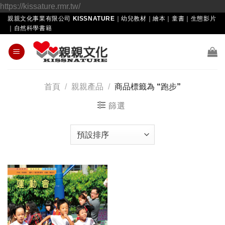
Skip
https://kissature.rmr.tw/
to
親親文化事業有限公司 KISSNATURE｜幼兒教材｜繪本｜童書｜生態影片
｜自然科學書籍
content
首頁
/
親親產品
/
商品標籤為 “跑步”
篩選