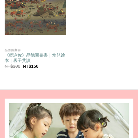
品德圖畫書
《蟹謝你》品德圖畫書｜幼兒繪
本｜親子共讀
原
目
NT$
300
NT$
150
始
前
價
價
格：
格：
NT$300。
NT$150。