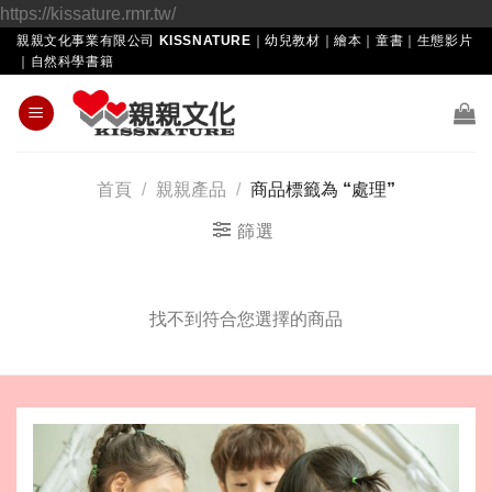
Skip
https://kissature.rmr.tw/
to
親親文化事業有限公司 KISSNATURE｜幼兒教材｜繪本｜童書｜生態影片
｜自然科學書籍
content
首頁
/
親親產品
/
商品標籤為 “處理”
篩選
找不到符合您選擇的商品