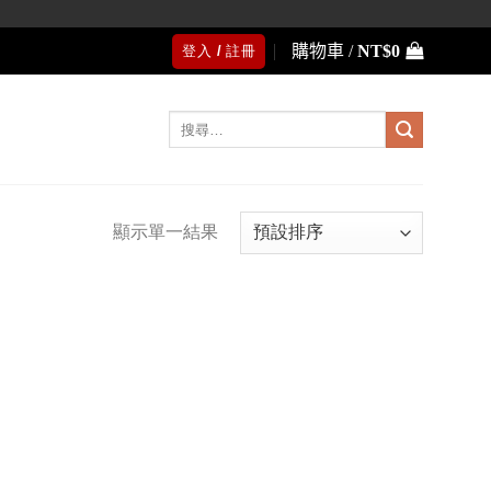
購物車 /
NT$
0
登入 / 註冊
搜
尋
關
鍵
字:
顯示單一結果