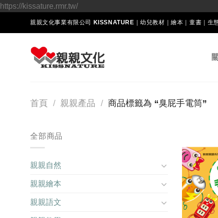
Skip
https://kissature.rmr.tw/
to
親親文化事業有限公司 KISSNATURE｜幼兒教材｜繪本｜童書｜
content
首頁
/
親親產品
/
商品標籤為 “臭屁手電筒”
全部商品
親親自然
親親繪本
親親語文