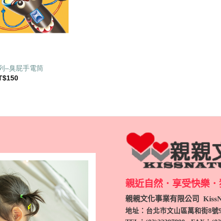
列–臭屁手電筒
目
T$
150
前
價
：
格：
T$280。
NT$150。
親近自然．享受快樂．
親親文化事業有限公司 KissNa
地址：台北市文山區萬和街8號