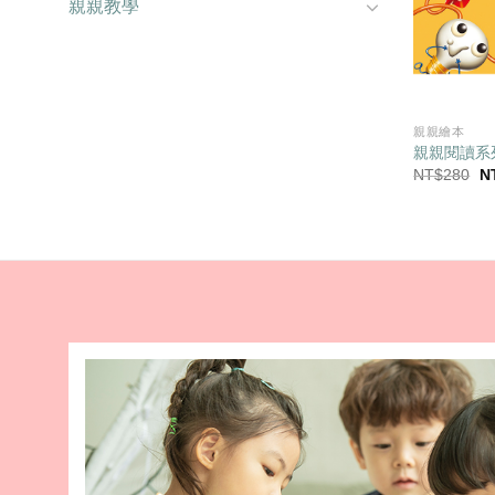
親親教學
親親繪本
親親閱讀系
原
NT$
280
N
始
價
格
N