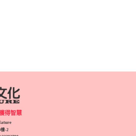
獲得智慧
ture
9
樓-2