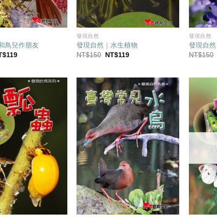
發現自然
發現自然
和鳥兒作朋友
發現自然｜水生植物
發現自然
目
原
目
T$
119
NT$
150
NT$
119
NT$
150
前
始
前
價
價
價
：
格：
格：
格：
T$150。
NT$119。
NT$150。
NT$119。