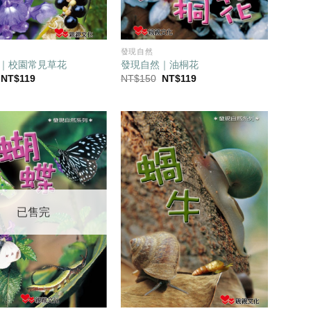
發現自然
｜校園常見草花
發現自然｜油桐花
原
目
原
目
NT$
119
NT$
150
NT$
119
始
前
始
前
價
價
價
價
格：
格：
格：
格：
NT$150。
NT$119。
NT$150。
NT$119。
已售完