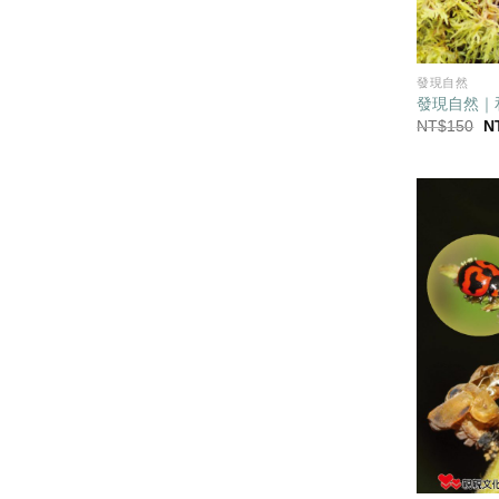
發現自然
發現自然｜
原
NT$
150
N
始
價
格
N