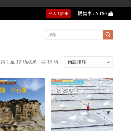
購物車 /
NT$
0
登入 / 註冊
搜
尋
關
鍵
字:
第 1 至 12 項結果，共 15 項