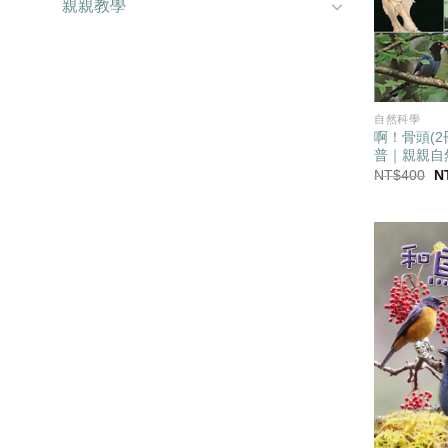
親親教學
自然科學
啊！骨頭(
普｜親親自
原
NT$
400
N
始
價
格
N