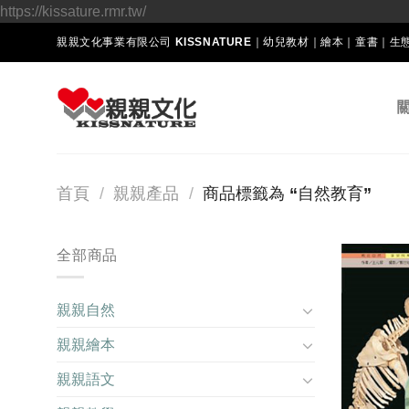
Skip
https://kissature.rmr.tw/
to
親親文化事業有限公司 KISSNATURE｜幼兒教材｜繪本｜童書｜
content
首頁
/
親親產品
/
商品標籤為 “自然教育”
全部商品
親親自然
親親繪本
親親語文