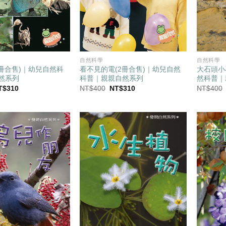
自然科學
自然科學
2冊合售)｜幼兒自然科
看不見的電(2冊合售)｜幼兒自然
大石頭小
然系列
科普｜親親自然系列
然科普｜
目
原
目
T$
310
NT$
400
NT$
310
NT$
400
前
始
前
價
價
價
：
格：
格：
格：
T$400。
NT$310。
NT$400。
NT$310。