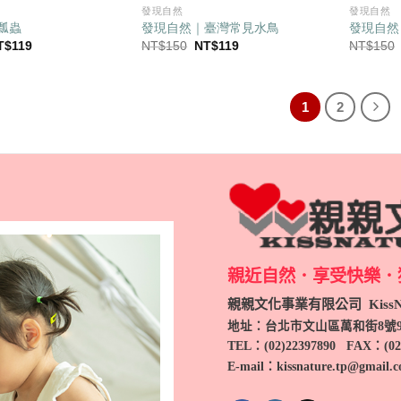
發現自然
發現自然
瓢蟲
發現自然｜臺灣常見水鳥
發現自然
目
原
目
T$
119
NT$
150
NT$
119
NT$
150
前
始
前
價
價
價
：
格：
格：
格：
T$150。
NT$119。
NT$150。
NT$119。
1
2
親近自然．享受快樂．
親親文化事業有限公司 KissNa
地址：台北市文山區萬和街8號
TEL
：(
02)22397890
FAX：(
02
E-mail：kissnature.tp@gmail.