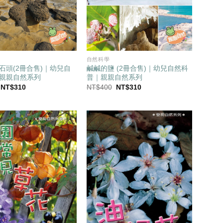
自然科學
石頭(2冊合售)｜幼兒自
鹹鹹的鹽 (2冊合售)｜幼兒自然科
親親自然系列
普｜親親自然系列
原
目
原
目
NT$
310
NT$
400
NT$
310
始
前
始
前
價
價
價
價
格：
格：
格：
格：
NT$400。
NT$310。
NT$400。
NT$310。