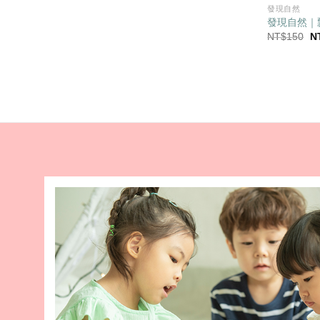
發現自然
發現自然｜
原
NT$
150
N
始
價
格
N