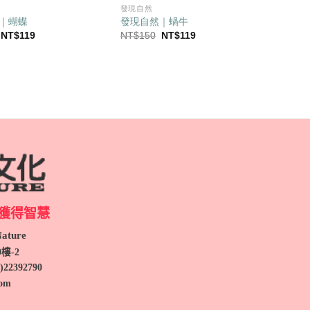
發現自然
｜蝴蝶
發現自然｜蝸牛
原
目
原
目
NT$
119
NT$
150
NT$
119
始
前
始
前
價
價
價
價
格：
格：
格：
格：
NT$150。
NT$119。
NT$150。
NT$119。
獲得智慧
ture
9
樓-2
)
22392790
com