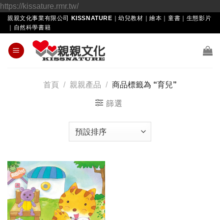
Skip
https://kissature.rmr.tw/
to
親親文化事業有限公司 KISSNATURE｜幼兒教材｜繪本｜童書｜生態影片
｜自然科學書籍
content
首頁
/
親親產品
/
商品標籤為 “育兒”
篩選