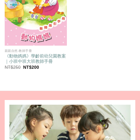
親親自然-教師手冊
《動物媽媽》學齡前幼兒園教案
｜小班中班大班教師手冊
原
目
NT$
250
NT$
200
始
前
價
價
格：
格：
NT$250。
NT$200。