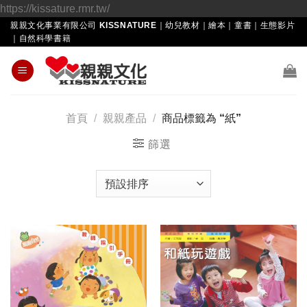
Skip
https://kissature.rmr.tw/
to
親親文化事業有限公司 KISSNATURE｜幼兒教材｜繪本｜童書｜生態影片
｜自然科學書籍
content
首頁
/
親親產品
/
商品標籤為 “紙”
篩選