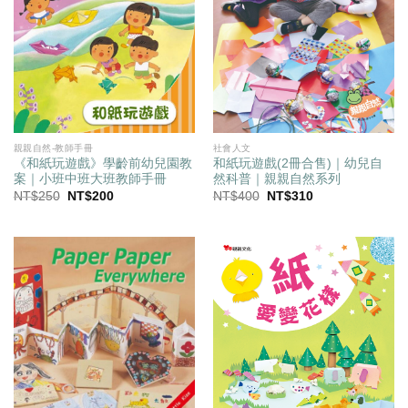
社會人文
親親自然-教師手冊
和紙玩遊戲(2冊合售)｜幼兒自
《和紙玩遊戲》學齡前幼兒園教
然科普｜親親自然系列
案｜小班中班大班教師手冊
原
目
原
目
NT$
400
NT$
310
NT$
250
NT$
200
始
前
始
前
價
價
價
價
格：
格：
格：
格：
NT$400。
NT$310。
NT$250。
NT$200。