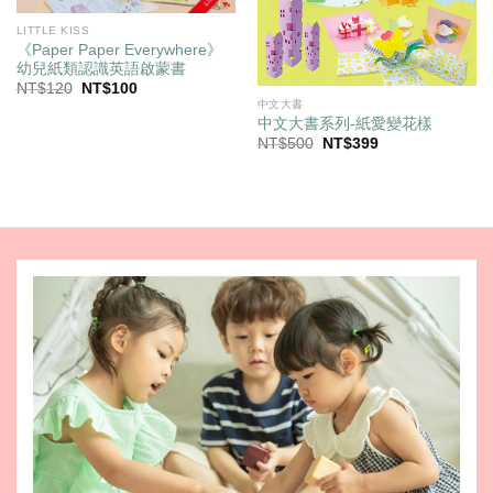
LITTLE KISS
《Paper Paper Everywhere》
幼兒紙類認識英語啟蒙書
原
目
NT$
120
NT$
100
始
前
中文大書
價
價
中文大書系列-紙愛變花樣
格：
格：
原
目
NT$
500
NT$
399
NT$120。
NT$100。
始
前
價
價
格：
格：
NT$500。
NT$399。