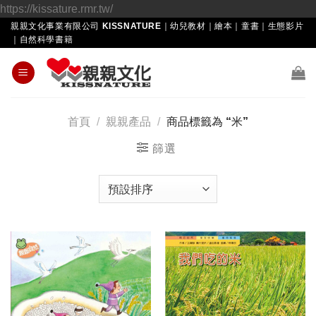
Skip
https://kissature.rmr.tw/
to
親親文化事業有限公司 KISSNATURE｜幼兒教材｜繪本｜童書｜生態影片
｜自然科學書籍
content
首頁
/
親親產品
/
商品標籤為 “米”
篩選