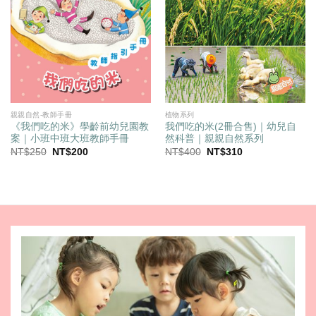
植物系列
親親自然-教師手冊
我們吃的米(2冊合售)｜幼兒自
《我們吃的米》學齡前幼兒園教
然科普｜親親自然系列
案｜小班中班大班教師手冊
原
目
原
目
NT$
400
NT$
310
NT$
250
NT$
200
始
前
始
前
價
價
價
價
格：
格：
格：
格：
NT$400。
NT$310。
NT$250。
NT$200。