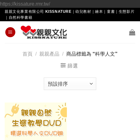
Skip
https://kissature.rmr.tw/
to
親親文化事業有限公司 KISSNATURE｜幼兒教材｜繪本｜童書｜生態影片
｜自然科學書籍
content
首頁
/
親親產品
/
商品標籤為 “科學人文”
篩選