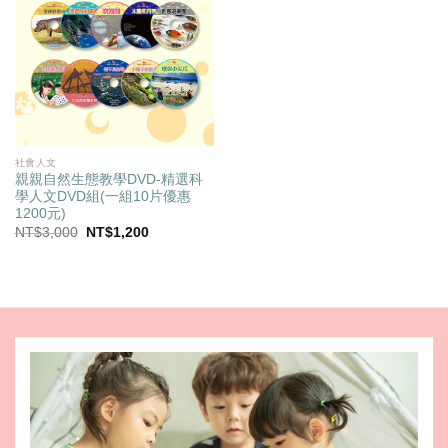
社會人文
親親自然生態教學DVD-精選科
學人文DVD組(一組10片優惠
1200元)
原
目
NT$
3,000
NT$
1,200
始
前
價
價
格：
格：
NT$3,000。
NT$1,200。