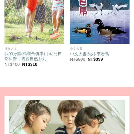
社會人文
中文大書
我的身體(精裝合併本)｜幼兒自
中文大書系列-來看鳥
然科普｜親親自然系列
原
目
NT$
500
NT$
399
始
前
原
目
NT$
400
NT$
310
價
價
始
前
格：
格：
價
價
NT$500。
NT$399。
格：
格：
NT$400。
NT$310。