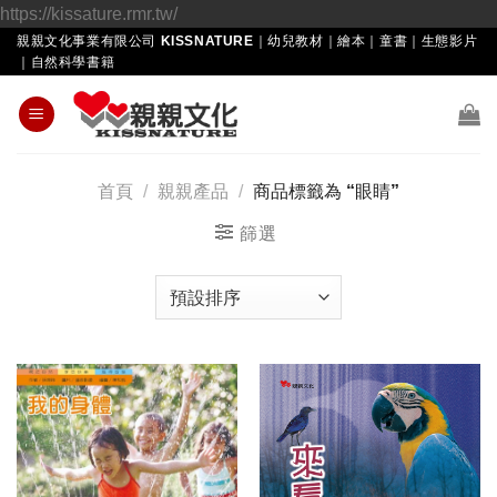
Skip
https://kissature.rmr.tw/
to
親親文化事業有限公司 KISSNATURE｜幼兒教材｜繪本｜童書｜生態影片
｜自然科學書籍
content
首頁
/
親親產品
/
商品標籤為 “眼睛”
篩選