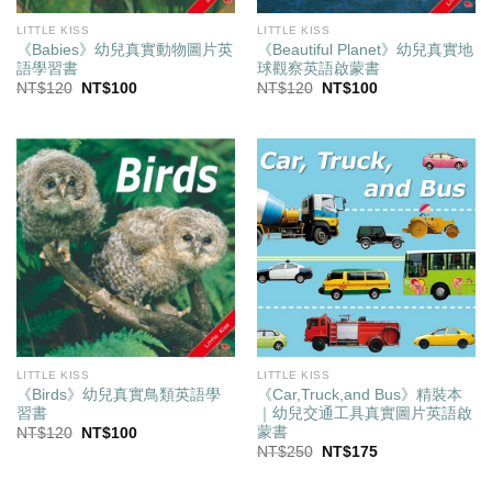
LITTLE KISS
LITTLE KISS
《Babies》幼兒真實動物圖片英
《Beautiful Planet》幼兒真實地
語學習書
球觀察英語啟蒙書
原
目
原
目
NT$
120
NT$
100
NT$
120
NT$
100
始
前
始
前
價
價
價
價
格：
格：
格：
格：
NT$120。
NT$100。
NT$120。
NT$100。
LITTLE KISS
LITTLE KISS
《Birds》幼兒真實鳥類英語學
《Car,Truck,and Bus》精裝本
習書
｜幼兒交通工具真實圖片英語啟
蒙書
原
目
NT$
120
NT$
100
始
前
原
目
NT$
250
NT$
175
價
價
始
前
格：
格：
價
價
NT$120。
NT$100。