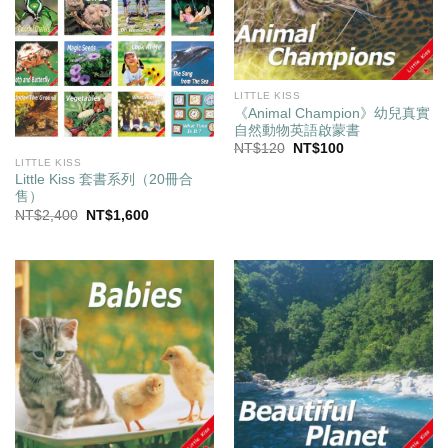
LITTLE KISS
《Animal Champion》幼兒真實
自然動物英語啟蒙書
原
目
NT$
120
NT$
100
始
前
LITTLE KISS
價
價
Little Kiss 套書系列（20冊合
格：
格：
售）
NT$120。
NT$100。
原
目
NT$
2,400
NT$
1,600
始
前
價
價
格：
格：
NT$2,400。
NT$1,600。