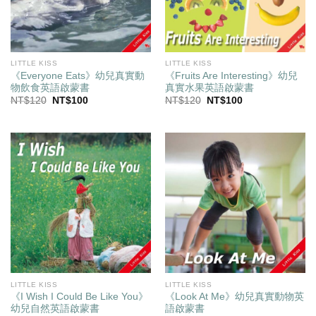
LITTLE KISS
LITTLE KISS
《Everyone Eats》幼兒真實動
《Fruits Are Interesting》幼兒
物飲食英語啟蒙書
真實水果英語啟蒙書
原
目
原
目
NT$
120
NT$
100
NT$
120
NT$
100
始
前
始
前
價
價
價
價
格：
格：
格：
格：
NT$120。
NT$100。
NT$120。
NT$100。
LITTLE KISS
LITTLE KISS
《I Wish I Could Be Like You》
《Look At Me》幼兒真實動物英
幼兒自然英語啟蒙書
語啟蒙書