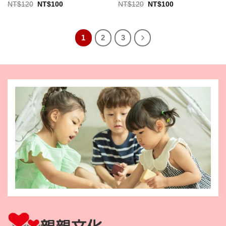
原
目
原
目
NT$
120
NT$
100
NT$
120
NT$
100
始
前
始
前
價
價
價
價
格：
格：
格：
格：
NT$120。
NT$100。
NT$120。
NT$100。
1
2
3