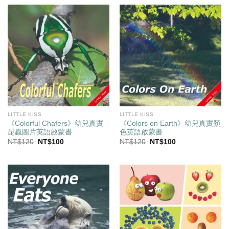
格：
格：
NT$250。
NT$175。
LITTLE KISS
LITTLE KISS
《Colorful Chafers》幼兒真實
《Colors on Earth》幼兒真實顏
昆蟲圖片英語啟蒙書
色英語啟蒙書
原
目
原
目
NT$
120
NT$
100
NT$
120
NT$
100
始
前
始
前
價
價
價
價
格：
格：
格：
格：
NT$120。
NT$100。
NT$120。
NT$100。