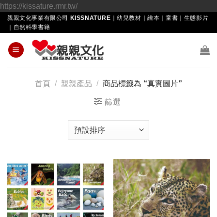
Skip
https://kissature.rmr.tw/
to
親親文化事業有限公司 KISSNATURE｜幼兒教材｜繪本｜童書｜生態影片
｜自然科學書籍
content
首頁
/
親親產品
/
商品標籤為 “真實圖片”
篩選