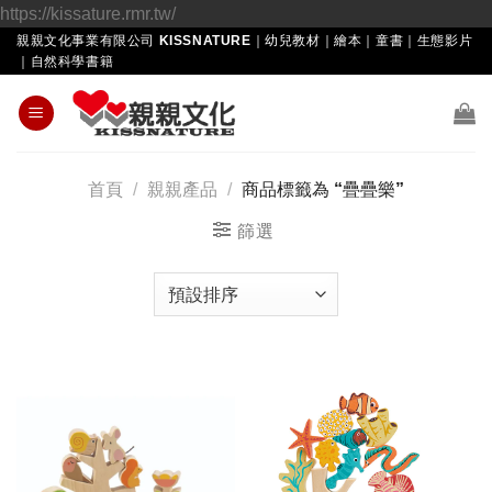
Skip
https://kissature.rmr.tw/
to
親親文化事業有限公司 KISSNATURE｜幼兒教材｜繪本｜童書｜生態影片
｜自然科學書籍
content
首頁
/
親親產品
/
商品標籤為 “疊疊樂”
篩選