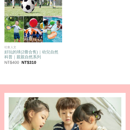
社會人文
好玩的球(2冊合售)｜幼兒自然
科普｜親親自然系列
原
目
NT$
400
NT$
310
始
前
價
價
格：
格：
NT$400。
NT$310。