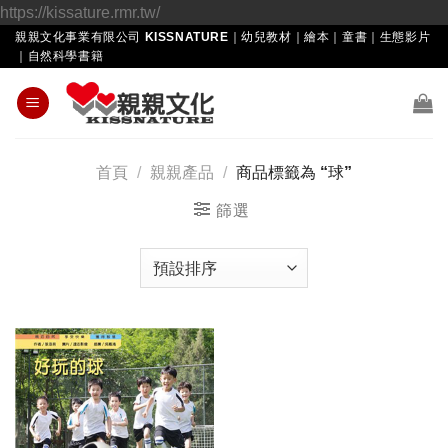
Skip
https://kissature.rmr.tw/
to
親親文化事業有限公司 KISSNATURE｜幼兒教材｜繪本｜童書｜生態影片
｜自然科學書籍
content
首頁
/
親親產品
/
商品標籤為 “球”
篩選