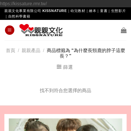
Skip
https://kissature.rmr.tw/
to
親親文化事業有限公司 KISSNATURE｜幼兒教材｜繪本｜童書｜生態影片
｜自然科學書籍
content
首頁
/
親親產品
/
商品標籤為 “為什麼長頸鹿的脖子這麼
長？”
篩選
找不到符合您選擇的商品