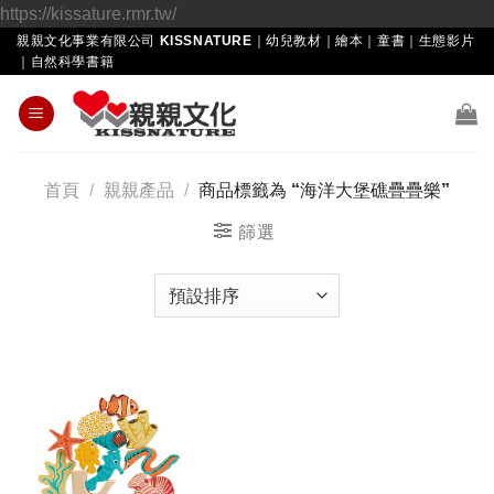
Skip
https://kissature.rmr.tw/
to
親親文化事業有限公司 KISSNATURE｜幼兒教材｜繪本｜童書｜生態影片
｜自然科學書籍
content
首頁
/
親親產品
/
商品標籤為 “海洋大堡礁疊疊樂”
篩選