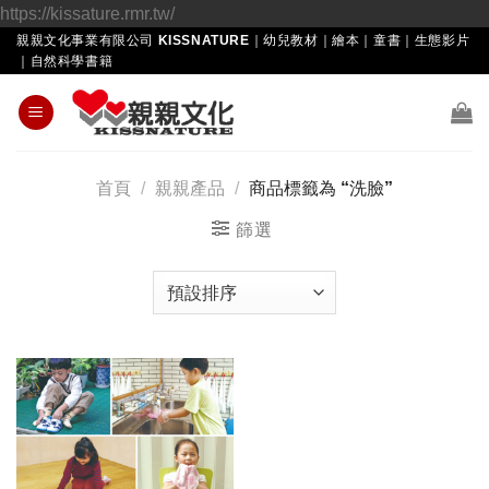
Skip
https://kissature.rmr.tw/
to
親親文化事業有限公司 KISSNATURE｜幼兒教材｜繪本｜童書｜生態影片
｜自然科學書籍
content
首頁
/
親親產品
/
商品標籤為 “洗臉”
篩選