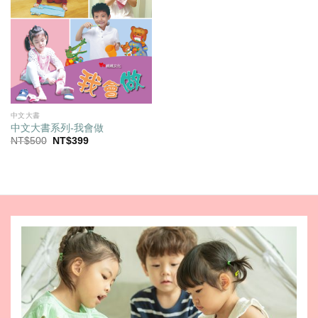
中文大書
中文大書系列-我會做
原
目
NT$
500
NT$
399
始
前
價
價
格：
格：
NT$500。
NT$399。