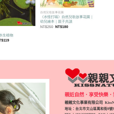
自然兒歌故事花園
《水怪打嗝》自然兒歌故事花園｜
幼兒繪本｜親子共讀
原
目
NT$
250
NT$
180
始
前
價
價
水生植物
格：
格：
目
T$
119
NT$250。
NT$180。
前
價
：
格：
T$150。
NT$119。
親近自然．享受快樂．
親親文化事業有限公司 KissNa
地址：台北市文山區萬和街8號