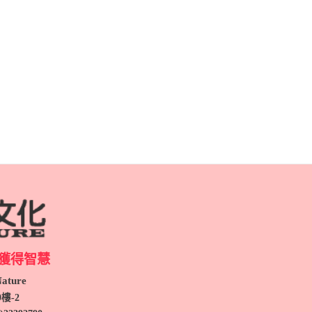
獲得智慧
ture
9
樓-2