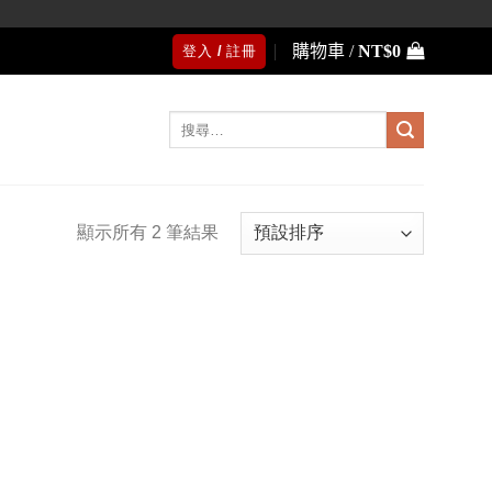
購物車 /
NT$
0
登入 / 註冊
搜
尋
關
鍵
字:
顯示所有 2 筆結果