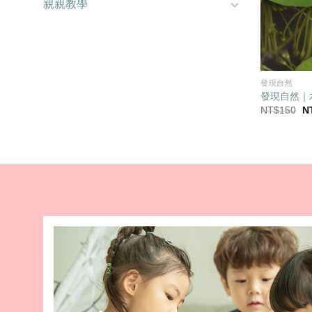
親親教學
發現自然
發現自然｜
原
NT$
150
N
始
價
格
N