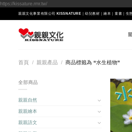
Skip
https://kissature.rmr.tw/
to
親親文化事業有限公司 KISSNATURE｜幼兒教材｜繪本｜童書｜
content
首頁
/
親親產品
/
商品標籤為 “水生植物”
全部商品
親親自然
親親繪本
親親語文