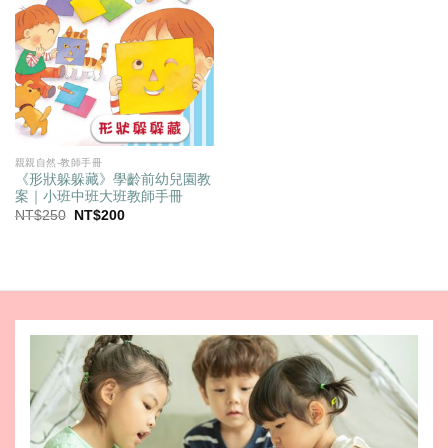
親親自然-教師手冊
《形狀躲躲藏》學齡前幼兒園教
案｜小班中班大班教師手冊
原
目
NT$
250
NT$
200
始
前
價
價
格：
格：
NT$250。
NT$200。