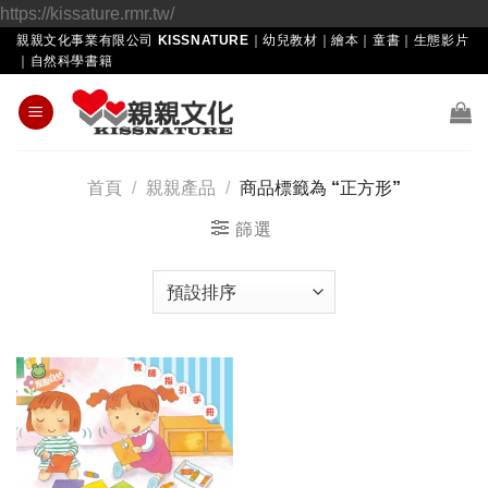
Skip
https://kissature.rmr.tw/
to
親親文化事業有限公司 KISSNATURE｜幼兒教材｜繪本｜童書｜生態影片
｜自然科學書籍
content
首頁
/
親親產品
/
商品標籤為 “正方形”
篩選