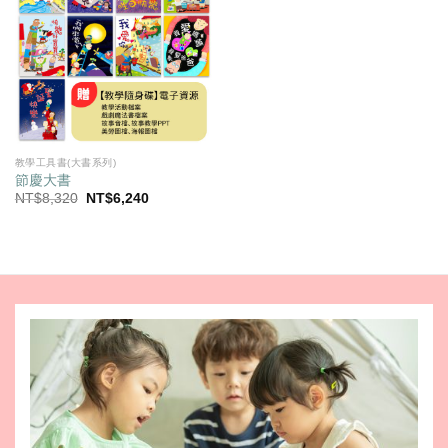
教學工具書(大書系列)
節慶大書
原
目
NT$
8,320
NT$
6,240
始
前
價
價
格：
格：
NT$8,320。
NT$6,240。