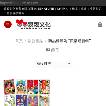
Skip
https://kissature.rmr.tw/
to
親親文化事業有限公司 KISSNATURE｜幼兒教材｜繪本｜童書｜生態影片
｜自然科學書籍
content
首頁
/
親親產品
/
商品標籤為 “歡樂過新年”
篩選