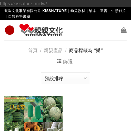
Skip
https://kissature.rmr.tw/
to
親親文化事業有限公司 KISSNATURE｜幼兒教材｜繪本｜童書｜生態影片
｜自然科學書籍
content
首頁
/
親親產品
/
商品標籤為 “樂”
篩選