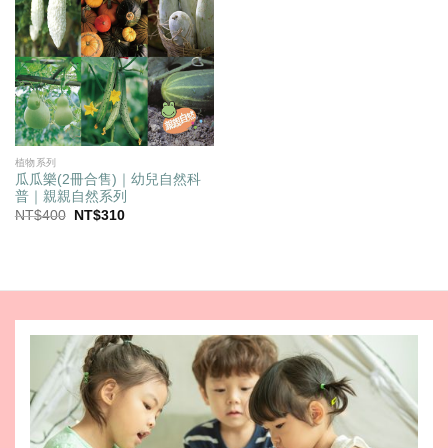
植物系列
瓜瓜樂(2冊合售)｜幼兒自然科
普｜親親自然系列
原
目
NT$
400
NT$
310
始
前
價
價
格：
格：
NT$400。
NT$310。